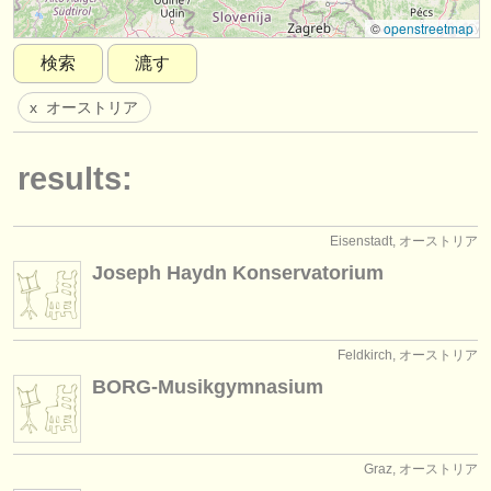
楽器の販売
©
openstreetmap
検索
漉す
盗まれた楽器
オーストリア
x
ディレクトリー:
オーケストラ
results:
音楽学校
ユース オーケストラ
Eisenstadt, オーストリア
Joseph Haydn Konservatorium
musicalchairs:
musicalchairsについて
Feldkirch, オーストリア
お問い合わせ
BORG-Musikgymnasium
rss feeds
クラシック音楽ニュース
Graz, オーストリア