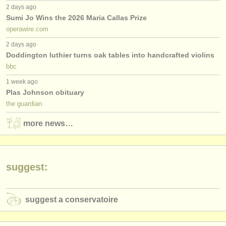
2 days ago
Sumi Jo Wins the 2026 Maria Callas Prize
operawire.com
2 days ago
Doddington luthier turns oak tables into handcrafted violins
bbc
1 week ago
Plas Johnson obituary
the guardian
more news…
suggest:
suggest a conservatoire