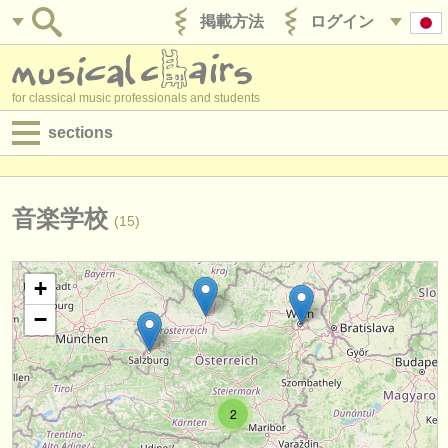
掲載方法
ログイン
for classical music professionals and students
sections
目録:
求人情報 (演奏関係の職)
音楽学校
(15)
求人情報 (教育関連の職)
+
求人情報 (管理者関連の職)
−
degree courses
講習会
2
コンクール