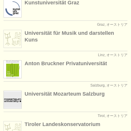
Kunstuniversität Graz
出版社:
掲載方法
Graz, オーストリア
find out about our
ATS
Universität für Musik und darstellen
ATS
faq
Kuns
ログイン
Linz, オーストリア
Anton Bruckner Privatuniversität
Salzburg, オーストリア
Universität Mozarteum Salzburg
Tirol, オーストリア
Tiroler Landeskonservatorium