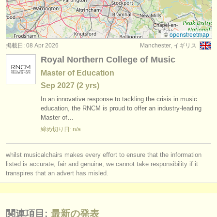
degree courses: オーボエ
(10)
楽器の販売
コンクール: オーボエ
(4)
盗まれた楽器
©
openstreetmap
掲載日: 08 Apr 2026
Manchester, イギリス
楽器の販売: オーボエ
ディレクトリー:
(19)
Royal Northern College of Music
オーケストラ
盗まれた楽器: オーボエ
(87)
Master of Education
Sep
2027
(2 yrs)
音楽学校
In an innovative response to tackling the crisis in music
ユース オーケストラ
education, the RNCM is proud to offer an industry-leading
Master of…
musicalchairs:
締め切り日: n/a
musicalchairsについて
whilst musicalchairs makes every effort to ensure that the information
お問い合わせ
listed is accurate, fair and genuine, we cannot take responsibility if it
transpires that an advert has misled.
rss feeds
クラシック音楽ニュース
関連項目:
最新の発表