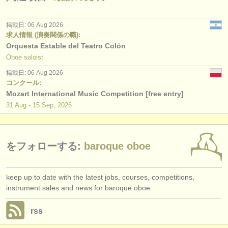
出版社:
掲載方法
掲載日: 06 Aug 2026
求人情報 (演奏関係の職):
find out about our
ATS
Orquesta Estable del Teatro Colón
Oboe soloist
ATS
faq
掲載日: 06 Aug 2026
コンクール:
ログイン
Mozart International Music Competition [free entry]
31 Aug - 15 Sep, 2026
をフォローする:
baroque oboe
keep up to date with the latest jobs, courses, competitions,
instrument sales and news for baroque oboe.
rss