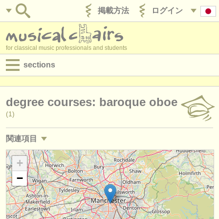
掲載方法
ログイン
for classical music professionals and students
sections
目録:
degree courses: baroque oboe
求人情報 (演奏関係の職)
(1)
求人情報 (教育関連の職)
関連項目
求人情報 (管理者関連の職)
求人情報 (演奏関係の職): オーボエ
+
(16)
degree courses
−
求人情報 (教育関連の職): オーボエ
(1)
講習会
講習会: オーボエ
(8)
コンクール