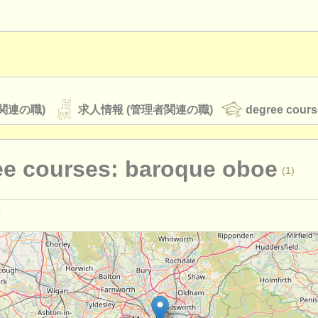
関連の職)
求人情報 (管理者関連の職)
degree cours
ee courses: baroque oboe
(1)
オーケストラ
rss feeds
クラシック音楽ニュース
演奏関係の職): オーボエ
(16)
教育関連の職): オーボエ
(1)
ATS
faq
ログイン
ーボエ
(8)