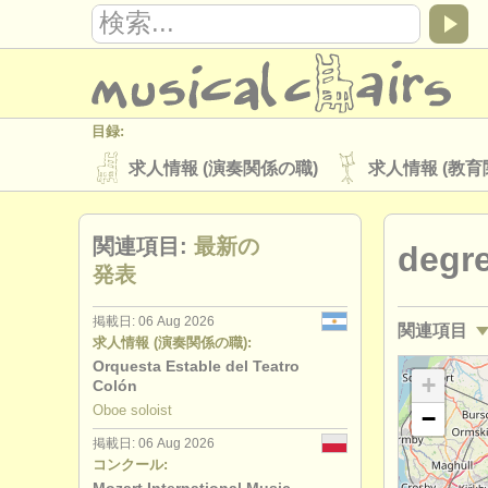
目録:
求人情報 (演奏関係の職)
求人情報 (教育
楽器の販売
盗まれた楽器
関連項目:
最新の
degr
ディレクトリー:
発表
オーケストラ
音楽学校
ユース 
掲載日: 06 Aug 2026
関連項目
musicalchairs:
求人情報 (演奏関係の職):
musicalchairsについて
お問い合わせ
Orquesta Estable del Teatro
求人情報 (
+
Colón
出版社:
Oboe soloist
−
求人情報 (
掲載方法
find out about our
ATS
掲載日: 06 Aug 2026
コンクール:
講習会: オ