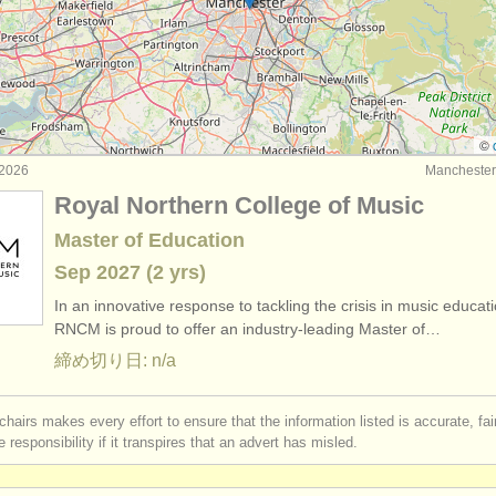
ourses: オーボエ
(10)
: オーボエ
(4)
: オーボエ
(19)
©
2026
Manchest
器: オーボエ
(87)
Royal Northern College of Music
Master of Education
Sep
2027
(2 yrs)
In an innovative response to tackling the crisis in music educati
RNCM is proud to offer an industry-leading Master of…
締め切り日: n/a
chairs makes every effort to ensure that the information listed is accurate, fa
 responsibility if it transpires that an advert has misled.