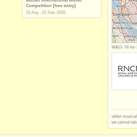
Mozart International Music
Competition [free entry]
degree c
31 Aug - 15 Sep, 2026
コンクール
楽器の販売
掲載日: 08 Apr 
盗まれた楽
whilst musical
we cannot take