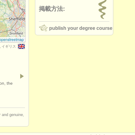
掲載方法:
publish your degree course
openstreetmap
er, イギリス
on, the
ir and genuine,