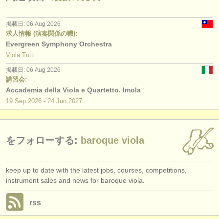
出版社:
掲載方法
掲載日: 06 Aug 2026
求人情報 (演奏関係の職):
find out about our
ATS
Evergreen Symphony Orchestra
Viola Tutti
ATS
faq
掲載日: 06 Aug 2026
講習会:
ログイン
Accademia della Viola e Quartetto. Imola
19 Sep
2026
-
24 Jun
2027
をフォローする:
baroque viola
keep up to date with the latest jobs, courses, competitions,
instrument sales and news for baroque viola.
rss