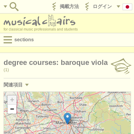
掲載方法
ログイン
for classical music professionals and students
sections
目録:
degree courses: baroque viola
求人情報 (演奏関係の職)
(1)
求人情報 (教育関連の職)
関連項目
求人情報 (管理者関連の職)
求人情報 (演奏関係の職): ヴィオラ
+
(45)
degree courses
−
求人情報 (教育関連の職): ヴィオラ
(2)
講習会
講習会: ヴィオラ
(18)
コンクール