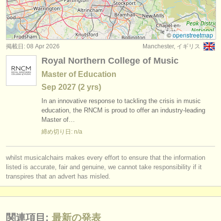
講習会: baroque viola
(2)
楽器の販売
degree courses: ヴィオラ
(11)
盗まれた楽器
©
openstreetmap
掲載日: 08 Apr 2026
Manchester, イギリス
コンクール: ヴィオラ
ディレクトリー:
(6)
Royal Northern College of Music
オーケストラ
楽器の販売: ヴィオラ
(28)
Master of Education
Sep
2027
(2 yrs)
音楽学校
盗まれた楽器: ヴィオラ
(44)
In an innovative response to tackling the crisis in music
ユース オーケストラ
education, the RNCM is proud to offer an industry-leading
Master of…
musicalchairs:
締め切り日: n/a
musicalchairsについて
whilst musicalchairs makes every effort to ensure that the information
お問い合わせ
listed is accurate, fair and genuine, we cannot take responsibility if it
transpires that an advert has misled.
rss feeds
クラシック音楽ニュース
関連項目:
最新の発表