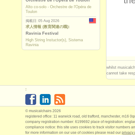
the
Orchestre de l'Opéra de Toulon
Alto co-solo - Orchestre de l'Opéra de
講習会: baro
Toulon
掲載日: 05 Aug 2026
degree c
求人情報 (教育関連の職):
Ravinia Festival
degree cou
High String Instuctor(s), Sistema
Ravinia
コンクール
楽器の販売
whilst musicalch
cannot take respo
盗まれた楽
:
© musicalchairs 2026
registered office: 11 warwick road, old trafford, manchester, m16 0
company registration number: ​6199692 place of registration: engl
compliance notice: ​this site uses cookies to track visitor numbers an
for more information on our use of cookies please read our
privacy 