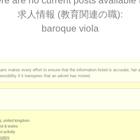
re are no current posts available 
que viola
(2)
求人情報 (教育関連の職):
ourses: ヴィオラ
(11)
baroque viola
rses: baroque viola
(1)
: ヴィオラ
(5)
: ヴィオラ
(28)
airs makes every effort to ensure that the information listed is accurate, fair
nsibility if it transpires that an advert has misled.
器: ヴィオラ
(44)
qq, united kingdom.
and & wales
d activity
policy