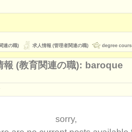
関連の職)
求人情報 (管理者関連の職)
degree cours
報 (教育関連の職): baroque
オーケストラ
rss feeds
クラシック音楽ニュース
演奏関係の職): ヴィオラ
(44)
教育関連の職): ヴィオラ
(2)
sorry,
ATS
faq
ログイン
ィオラ
(18)