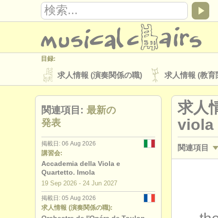
目録:
求人情報 (演奏関係の職)
求人情報 (教育
楽器の販売
盗まれた楽器
求人情
関連項目:
最新の
ディレクトリー:
viola
発表
オーケストラ
音楽学校
ユース 
掲載日: 06 Aug 2026
関連項目
musicalchairs:
講習会:
musicalchairsについて
お問い合わせ
Accademia della Viola e
求人情報 (
Quartetto. Imola
出版社:
19 Sep
2026
-
24 Jun
2027
求人情報 (
掲載方法
find out about our
ATS
掲載日: 05 Aug 2026
求人情報 (演奏関係の職):
講習会: ヴ