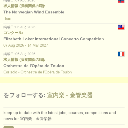
掲載日: 07 Aug 2026
degree courses: チューバ
(9)
出版社:
求人情報 (演奏関係の職):
The Norwegian Wind Ensemble
掲載方法
コンクール: ホルン
(4)
Horn
find out about our
ATS
コンクール: トランペット
(5)
掲載日: 06 Aug 2026
コンクール:
ATS
faq
Elizabeth Loker International Concerto Competition
コンクール: トロンボーン
(5)
07 Aug
2026
-
14 Mar
2027
ログイン
コンクール: チューバ
(3)
掲載日: 05 Aug 2026
求人情報 (演奏関係の職):
コンクール: 室内楽 - 金管楽器
(6)
Orchestre de l'Opéra de Toulon
Cor solo - Orchestre de l'Opéra de Toulon
楽器の販売: ホルン
(2)
楽器の販売: トランペット
(2)
をフォローする:
室内楽 - 金管楽器
楽器の販売: トロンボーン
(4)
keep up to date with the latest jobs, courses, competitions and
盗まれた楽器: ホルン
(32)
news for 室内楽 - 金管楽器.
盗まれた楽器: トランペット
(53)