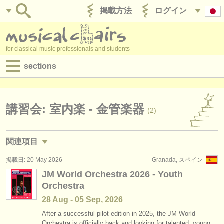
掲載方法
ログイン
for classical music professionals and students
sections
目録:
求人情報 (演奏関係の職)
講習会: 室内楽 - 金管楽器
(2)
求人情報 (教育関連の職)
関連項目
求人情報 (管理者関連の職)
掲載日: 20 May 2026
Granada, スペイン
求人情報 (演奏関係の職): ホルン
(20)
degree courses
JM World Orchestra 2026 - Youth
Orchestra
求人情報 (演奏関係の職): トランペット
(24)
講習会
28 Aug - 05 Sep, 2026
求人情報 (演奏関係の職): トロンボーン
(18)
コンクール
After a successful pilot edition in 2025, the JM World
Orchestra is officially back and looking for talented, young,