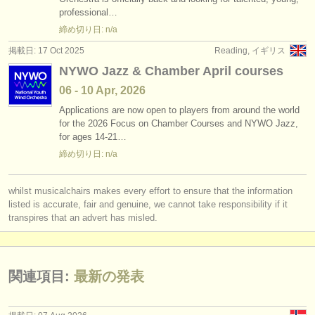
求人情報 (演奏関係の職): チューバ
(4)
professional…
楽器の販売
締め切り日: n/a
求人情報 (教育関連の職): トランペット
(2)
盗まれた楽器
掲載日: 17 Oct 2025
Reading, イギリス
NYWO Jazz & Chamber April courses
求人情報 (教育関連の職): チューバ
ディレクトリー:
(1)
06 - 10 Apr, 2026
オーケストラ
講習会: ホルン
(8)
Applications are now open to players from around the world
for the 2026 Focus on Chamber Courses and NYWO Jazz,
音楽学校
講習会: トランペット
(7)
for ages 14-21…
締め切り日: n/a
ユース オーケストラ
講習会: トロンボーン
(6)
musicalchairs:
whilst musicalchairs makes every effort to ensure that the information
講習会: チューバ
(5)
musicalchairsについて
listed is accurate, fair and genuine, we cannot take responsibility if it
transpires that an advert has misled.
degree courses: ホルン
(9)
お問い合わせ
degree courses: トランペット
(10)
rss feeds
関連項目:
最新の発表
degree courses: トロンボーン
(8)
クラシック音楽ニュース