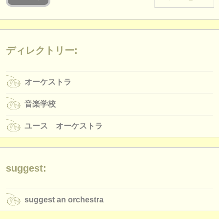
楽器の販売
盗まれた楽器
ディレクトリー:
ディレクトリー:
オーケストラ
オーケストラ
音楽学校
音楽学校
ユース オーケストラ
ユース オーケストラ
musicalchairs:
musicalchairsについて
お問い合わせ
suggest:
rss feeds
suggest an orchestra
クラシック音楽ニュース