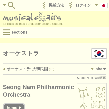
掲載方法
ログイン
for classical music professionals and students
sections
目録:
求人情報 (演奏関係の職)
オーケストラ
求人情報 (教育関連の職)
オーケストラ: 大韓民国
share
(16)
求人情報 (管理者関連の職)
Seong-Nam, 大韓民国
degree courses
Seong Nam Philharmonic
講習会
Orchestra
コンクール
home