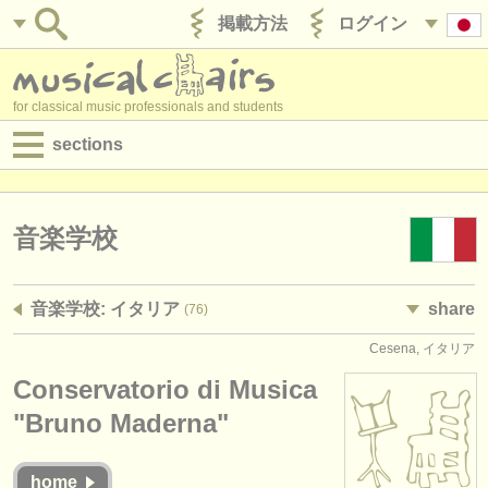
掲載方法
ログイン
for classical music professionals and students
sections
目録:
求人情報 (演奏関係の職)
音楽学校
求人情報 (教育関連の職)
音楽学校: イタリア
share
(76)
求人情報 (管理者関連の職)
Cesena, イタリア
degree courses
Conservatorio di Musica
講習会
"Bruno Maderna"
コンクール
home