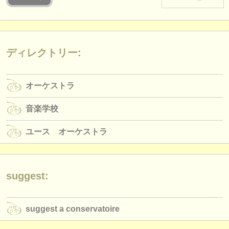
楽器の販売
盗まれた楽器
ディレクトリー:
ディレクトリー:
オーケストラ
オーケストラ
音楽学校
音楽学校
ユース オーケストラ
ユース オーケストラ
musicalchairs:
musicalchairsについて
お問い合わせ
suggest:
rss feeds
suggest a conservatoire
クラシック音楽ニュース