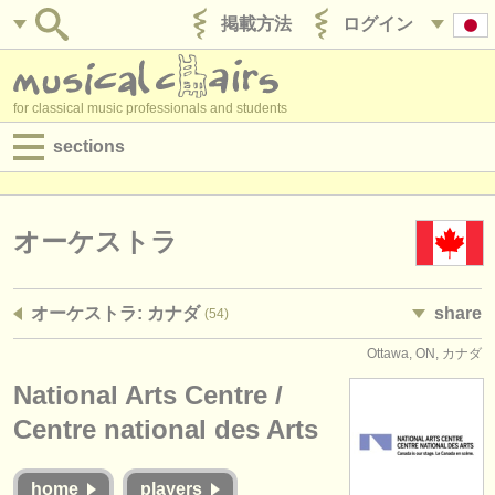
掲載方法
ログイン
for classical music professionals and students
sections
目録:
求人情報 (演奏関係の職)
オーケストラ
求人情報 (教育関連の職)
オーケストラ: カナダ
share
(54)
求人情報 (管理者関連の職)
Ottawa, ON, カナダ
degree courses
National Arts Centre /
講習会
Centre national des Arts
コンクール
home
players