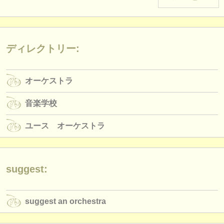
楽器の販売
盗まれた楽器
ディレクトリー:
ディレクトリー:
オーケストラ
オーケストラ
音楽学校
音楽学校
ユース オーケストラ
ユース オーケストラ
musicalchairs:
musicalchairsについて
お問い合わせ
suggest:
rss feeds
suggest an orchestra
クラシック音楽ニュース