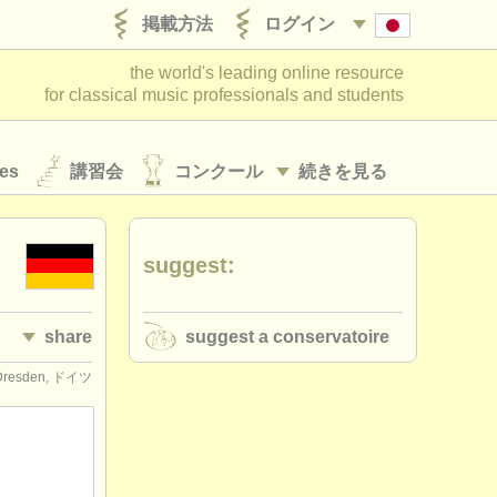
掲載方法
ログイン
the world's leading online resource
for classical music professionals and students
es
講習会
コンクール
続きを見る
suggest:
share
suggest a conservatoire
Dresden, ドイツ