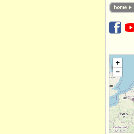
home
+
−