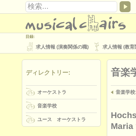
目録:
求人情報 (演奏関係の職)
求人情報 (教育
楽器の販売
盗まれた楽器
音楽
ディレクトリー:
ディレクトリー:
オーケストラ
音楽学校
ユース 
オーケストラ
音楽学校
musicalchairs:
musicalchairsについて
お問い合わせ
音楽学校
出版社:
Hochs
ユース オーケストラ
掲載方法
find out about our
ATS
Maria