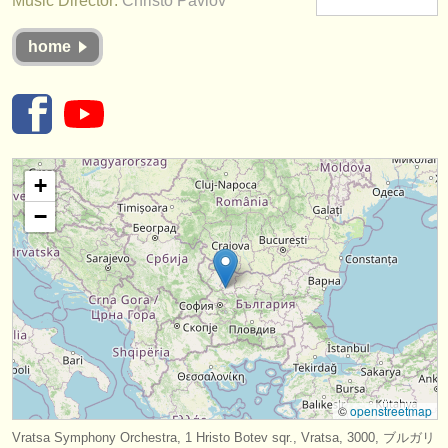
Music Director:
Christo Pavlov
楽器の販売
home
盗まれた楽器
ディレクトリー:
オーケストラ
音楽学校
+
−
ユース オーケストラ
musicalchairs:
musicalchairsについて
お問い合わせ
rss feeds
©
openstreetmap
クラシック音楽ニュース
Vratsa Symphony Orchestra, 1 Hristo Botev sqr., Vratsa, 3000, ブルガリ