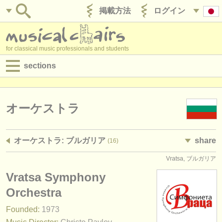
掲載方法
ログイン
for classical music professionals and students
sections
目録:
求人情報 (演奏関係の職)
オーケストラ
求人情報 (教育関連の職)
オーケストラ: ブルガリア
share
(16)
求人情報 (管理者関連の職)
Vratsa, ブルガリア
degree courses
Vratsa Symphony
講習会
Orchestra
Founded:
1973
コンクール