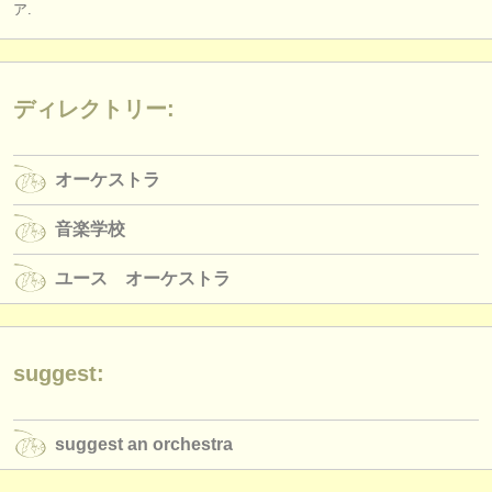
ア.
出版社:
掲載方法
find out about our
ATS
ディレクトリー:
ATS
faq
オーケストラ
ログイン
音楽学校
ユース オーケストラ
suggest:
suggest an orchestra