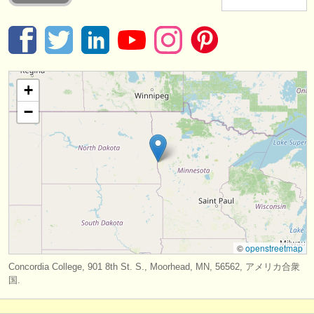
楽器の販売
盗まれた楽器
ディレクトリー:
+
オーケストラ
−
音楽学校
ユース オーケストラ
musicalchairs:
musicalchairsについて
お問い合わせ
©
openstreetmap
rss feeds
Concordia College, 901 8th St. S., Moorhead, MN, 56562, アメリカ合衆
国.
クラシック音楽ニュース