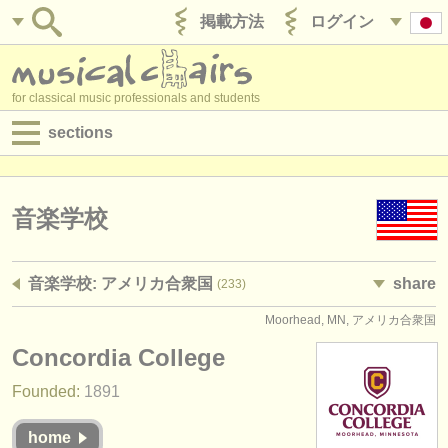
掲載方法
ログイン
for classical music professionals and students
sections
目録:
求人情報 (演奏関係の職)
音楽学校
求人情報 (教育関連の職)
音楽学校: アメリカ合衆国
share
(233)
求人情報 (管理者関連の職)
Moorhead, MN, アメリカ合衆国
degree courses
Concordia College
講習会
Founded:
1891
コンクール
home