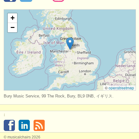
楽器の販売
+
盗まれた楽器
−
ディレクトリー:
オーケストラ
音楽学校
ユース オーケストラ
musicalchairs:
©
openstreetmap
musicalchairsについて
Bury Music Service, 99 The Rock, Bury, BL9 0NB, イギリス.
お問い合わせ
:
rss feeds
クラシック音楽ニュース
© musicalchairs 2026