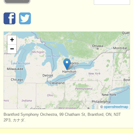
楽器の販売
盗まれた楽器
ディレクトリー:
+
オーケストラ
−
音楽学校
ユース オーケストラ
musicalchairs:
musicalchairsについて
お問い合わせ
©
openstreetmap
rss feeds
Brantford Symphony Orchestra, 99 Chatham St, Brantford, ON, N3T
2P3, カナダ.
クラシック音楽ニュース