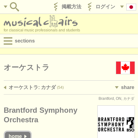
掲載方法
ログイン
for classical music professionals and students
sections
目録:
求人情報 (演奏関係の職)
オーケストラ
求人情報 (教育関連の職)
オーケストラ: カナダ
share
(54)
求人情報 (管理者関連の職)
Brantford, ON, カナダ
degree courses
Brantford Symphony
講習会
Orchestra
コンクール
home