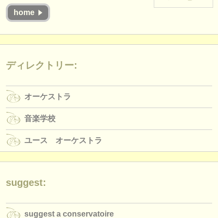
楽器の販売
home
盗まれた楽器
ディレクトリー:
ディレクトリー:
オーケストラ
音楽学校
オーケストラ
ユース オーケストラ
音楽学校
musicalchairs:
ユース オーケストラ
musicalchairsについて
お問い合わせ
suggest:
rss feeds
クラシック音楽ニュース
suggest a conservatoire