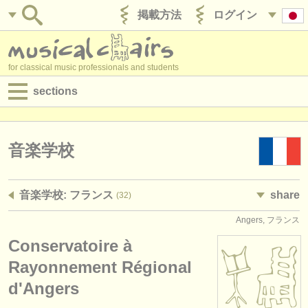
掲載方法
ログイン
for classical music professionals and students
sections
目録:
求人情報 (演奏関係の職)
音楽学校
求人情報 (教育関連の職)
音楽学校: フランス
share
(32)
求人情報 (管理者関連の職)
Angers, フランス
degree courses
Conservatoire à
講習会
Rayonnement Régional
d'Angers
コンクール