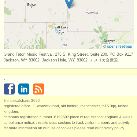
出版社:
掲載方法
find out about our
ATS
ATS
faq
©
openstreetmap
ログイン
Grand Teton Music Festival, 175 S. King Street, Suite 200, PO Box 9117
Jackson, WY 83002, Jackson Hole, WY, 83002, アメリカ合衆国.
:
© musicalchairs 2026
registered office: 11 warwick road, old trafford, manchester, m16 0qq, united
kingdom.
company registration number: ​6199692 place of registration: england & wales
compliance notice: ​this site uses cookies to track visitor numbers and activity
for more information on our use of cookies please read our
privacy policy