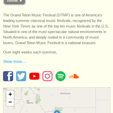
home
楽器の販売
The Grand Teton Music Festival (GTMF) is one of America’s
盗まれた楽器
leading summer classical music festivals, recognized by the
ディレクトリー:
New York Times
as one of the top ten music festivals in the U.S.
Situated in one of the most spectacular natural environments in
オーケストラ
North America, and deeply rooted in a community of music
lovers, Grand Teton Music Festival is a national treasure.
音楽学校
Over eight weeks each summer,
ユース オーケストラ
Show more…
musicalchairs:
musicalchairsについて
お問い合わせ
+
rss feeds
−
クラシック音楽ニュース