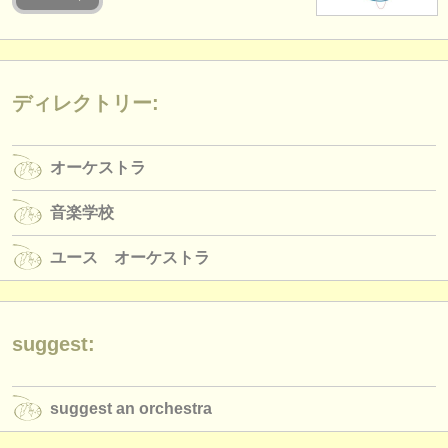
楽器の販売
盗まれた楽器
ディレクトリー:
ディレクトリー:
オーケストラ
オーケストラ
音楽学校
音楽学校
ユース オーケストラ
ユース オーケストラ
musicalchairs:
musicalchairsについて
お問い合わせ
suggest:
rss feeds
suggest an orchestra
クラシック音楽ニュース