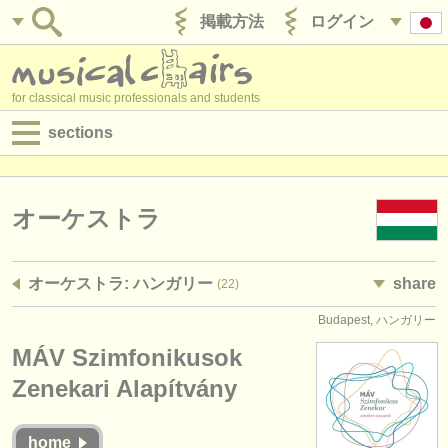
掲載方法
ログイン
for classical music professionals and students
sections
目録:
求人情報 (演奏関係の職)
オーケストラ
求人情報 (教育関連の職)
オーケストラ: ハンガリー
share
(22)
求人情報 (管理者関連の職)
Budapest, ハンガリー
degree courses
MÁV Szimfonikusok
講習会
Zenekari Alapítvány
コンクール
home