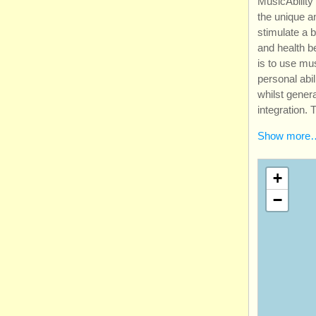
MusicAbilit
the unique an
stimulate a 
and health b
is to use mu
personal abil
whilst gener
integration
Show more
+
−