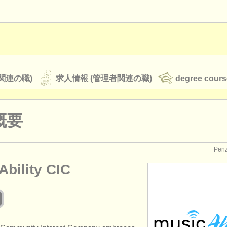
関連の職)
求人情報 (管理者関連の職)
degree cours
概要
オーケストラ
Pen
Ability CIC
rss feeds
クラシック音楽ニュース
ATS
faq
ログイン