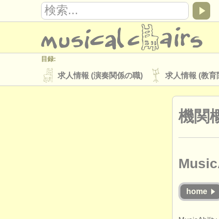
目録:
求人情報 (演奏関係の職)
求人情報 (教育
楽器の販売
盗まれた楽器
機関
ディレクトリー:
オーケストラ
音楽学校
ユース 
musicalchairs:
Music
musicalchairsについて
お問い合わせ
出版社:
home
掲載方法
find out about our
ATS