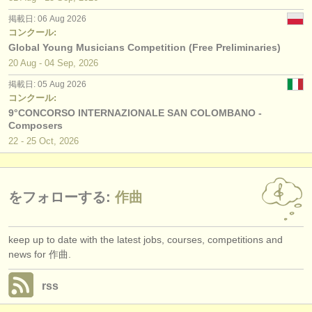
出版社:
掲載日: 06 Aug 2026
掲載方法
コンクール:
Global Young Musicians Competition (Free Preliminaries)
find out about our
ATS
20 Aug - 04 Sep, 2026
掲載日: 05 Aug 2026
ATS
faq
コンクール:
9°CONCORSO INTERNAZIONALE SAN COLOMBANO -
ログイン
Composers
22 - 25 Oct, 2026
をフォローする:
作曲
keep up to date with the latest jobs, courses, competitions and
news for 作曲.
rss