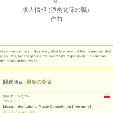
for:
コンクール: 作曲
(56)
楽器の販売
求人情報 (演奏関係の職):
コンクール: arranger
(3)
盗まれた楽器
作曲
ディレクトリー:
オーケストラ
音楽学校
whilst musicalchairs makes every effort to ensure that the information listed
ユース オーケストラ
is accurate, fair and genuine, we cannot take responsibility if it transpires
that an advert has misled.
musicalchairs:
musicalchairsについて
関連項目:
最新の発表
お問い合わせ
rss feeds
掲載日: 06 Aug 2026
コンクール:
Mozart International Music Competition [free entry]
クラシック音楽ニュース
31 Aug - 15 Sep, 2026