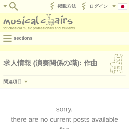
掲載方法
ログイン
for classical music professionals and students
sections
目録:
求人情報 (演奏関係の職)
求人情報 (演奏関係の職): 作曲
求人情報 (教育関連の職)
関連項目
求人情報 (管理者関連の職)
求人情報 (教育関連の職): 作曲
(2)
degree courses
講習会: 作曲
sorry,
(9)
講習会
there are no current posts available
degree courses: 作曲
(8)
コンクール