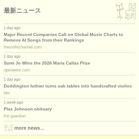
最新ニュース
1 day ago
Major Record Companies Call on Global Music Charts to
Remove AI Songs from their Rankings
theviolinchannel.com
1 day ago
Sumi Jo Wins the 2026 Maria Callas Prize
operawire.com
1 day ago
Doddington luthier turns oak tables into handcrafted violins
bbc
1 week ago
Plas Johnson obituary
the guardian
more news…