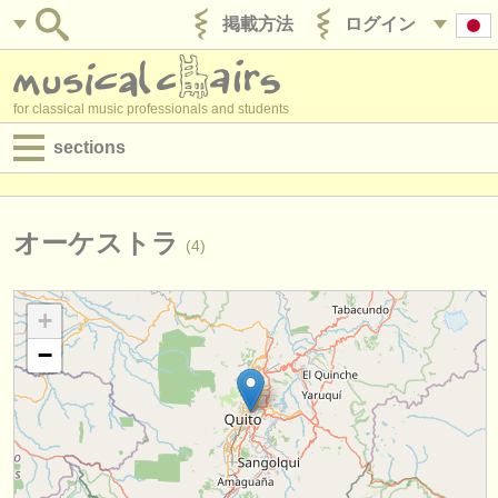
掲載方法
ログイン
for classical music professionals and students
sections
目録:
求人情報 (演奏関係の職)
オーケストラ
(4)
求人情報 (教育関連の職)
+
求人情報 (管理者関連の職)
−
degree courses
講習会
コンクール