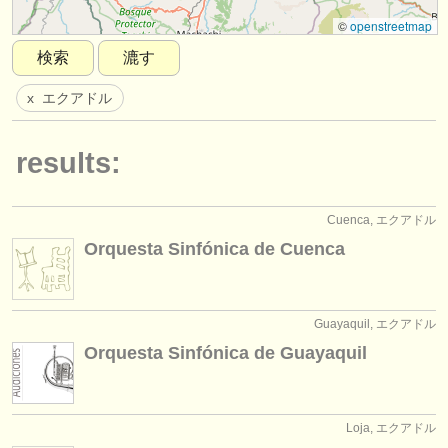
楽器の販売
©
openstreetmap
検索
漉す
盗まれた楽器
エクアドル
x
ディレクトリー:
オーケストラ
results:
音楽学校
ユース オーケストラ
Cuenca, エクアドル
Orquesta Sinfónica de Cuenca
musicalchairs:
musicalchairsについて
Guayaquil, エクアドル
お問い合わせ
Orquesta Sinfónica de Guayaquil
rss feeds
クラシック音楽ニュース
Loja, エクアドル