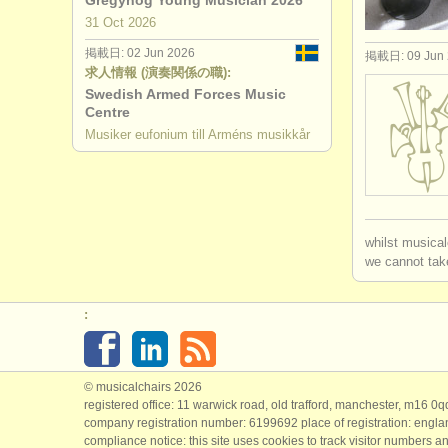
Gregynog Young Musician 2026
31 Oct
2026
degree 
掲載日: 02 Jun 2026
掲載日: 09 Jun 
求人情報 (演奏関係の職):
degree cou
Swedish Armed Forces Music
Centre
コンクール
Musiker eufonium till Arméns musikkår
whilst musical
we cannot take
:
© musicalchairs 2026
registered office: 11 warwick road, old trafford, manchester, m16 0
company registration number: ​6199692 place of registration: engl
compliance notice: ​this site uses cookies to track visitor numbers an