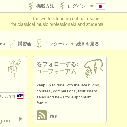
掲載方法
ログイン
the world's leading online resource
for classical music professionals and students
es
講習会
コンクール
続きを見る
をフォローする:
ユーフォニアム
keep up to date with the latest jobs,
courses, competitions, instrument
リカ合衆国
sales and news for euphonium
family.
rss
ton...