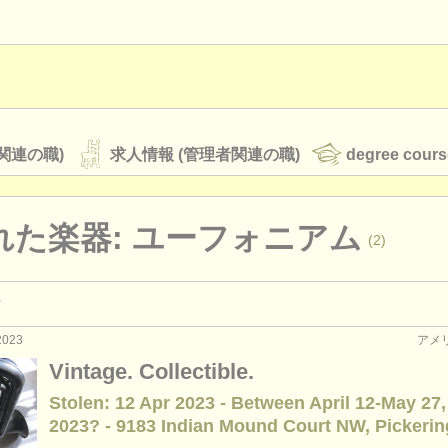
関連の職)
求人情報 (管理者関連の職)
degree cours
れた楽器: ユーフォニアム
(2)
オーケストラ
rss feeds
クラシック音楽ニュース
2023
アメ
演奏関係の職): ユーフォニアム
(1)
Vintage. Collectible.
ユーフォニアム
(2)
Stolen: 12 Apr 2023 - Between April 12-May 27,
ATS
faq
ログイン
2023? - 9183 Indian Mound Court NW, Pickering
tone horn
(1)