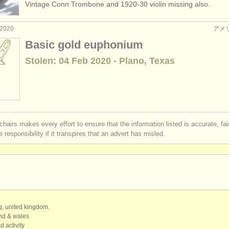
Vintage Conn Trombone and 1920-30 violin missing also.
courses: ユーフォニアム
(6)
2020
アメ
rses: baritone horn
(7)
Basic gold euphonium
Stolen: 04 Feb 2020 - Plano, Texas
: ユーフォニアム
(3)
chairs makes every effort to ensure that the information listed is accurate, fa
 responsibility if it transpires that an advert has misled.
qq, united kingdom.
and & wales
d activity