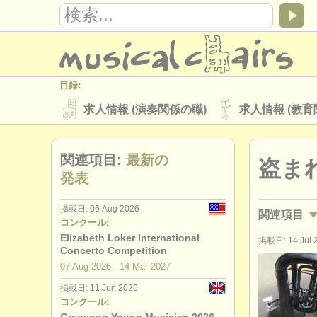
目録:
求人情報 (演奏関係の職)
求人情報 (教育
楽器の販売
盗まれた楽器
関連項目:
最新の
盗ま
ディレクトリー:
発表
オーケストラ
音楽学校
ユース 
掲載日: 06 Aug 2026
関連項目
musicalchairs:
コンクール:
musicalchairsについて
お問い合わせ
Elizabeth Loker International
掲載日: 14 Jul 
求人情報 (
Concerto Competition
出版社:
07 Aug
2026
-
14 Mar
2027
講習会: 
掲載方法
find out about our
ATS
掲載日: 11 Jun 2026
コンクール:
講習会: bari