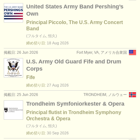
United States Army Band Pershing’s
Own
Principal Piccolo, The U.S. Army Concert
Band
(フルタイム, 恒久)
締め切り日:
18 Aug
2026
掲載日: 26 Jun 2026
Fort Myer, VA, アメリカ合衆国
U.S. Army Old Guard Fife and Drum
Corps
Fife
締め切り日:
27 Aug
2026
掲載日: 25 Jun 2026
TRONDHEIM, ノルウェー
Trondheim Symfoniorkester & Opera
Principal flutist in Trondheim Symphony
Orchestra & Opera
(フルタイム, 恒久)
締め切り日:
30 Sep
2026