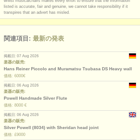
whilst musicalchairs makes every effort to ensure that the information
listed is accurate, fair and genuine, we cannot take responsibility if it
transpires that an advert has misled.
関連項目:
最新の発表
掲載日: 07 Aug 2026
楽器の販売:
Hans Reiner Piccolo and Muramatsu Tsubasa DS Heavy wall
価格: 6000€
掲載日: 06 Aug 2026
楽器の販売:
Powell Handmade Silver Flute
価格: 8000 €
掲載日: 06 Aug 2026
楽器の販売:
Silver Powell (8034) with Sheridan head joint
価格: £9000