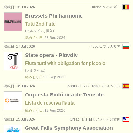
出版社:
掲載日: 18 Jul 2026
Brussels, ベルギー
掲載方法
Brussels Philharmonic
Tutti 2nd flute
find out about our
ATS
(フルタイム, 恒久)
締め切り日:
28 Sep
2026
ATS
faq
掲載日: 17 Jul 2026
Plovdiv, ブルガリア
ログイン
State opera - Plovdiv
Flute tutti with obligation for piccolo
(フルタイム)
締め切り日:
01 Sep
2026
掲載日: 16 Jul 2026
Santa Cruz de Tenerife, スペイン
Orquesta Sinfónica de Tenerife
Lista de reserva flauta
締め切り日:
12 Aug
2026
掲載日: 15 Jul 2026
Great Falls, MT, アメリカ合衆国
Great Falls Symphony Association