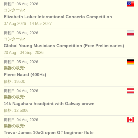
掲載日: 06 Aug 2026
コンクール:
Elizabeth Loker International Concerto Competition
07 Aug
2026
-
14 Mar
2027
掲載日: 06 Aug 2026
コンクール:
Global Young Musicians Competition (Free Preliminaries)
20 Aug - 04 Sep, 2026
掲載日: 05 Aug 2026
楽器の販売:
Pierre Naust (400Hz)
価格: 1950€
掲載日: 04 Aug 2026
楽器の販売:
14k Nagahara headjoint with Galway crown
価格: 12.500€
掲載日: 04 Aug 2026
楽器の販売:
Trevor James 10xG open G# beginner flute