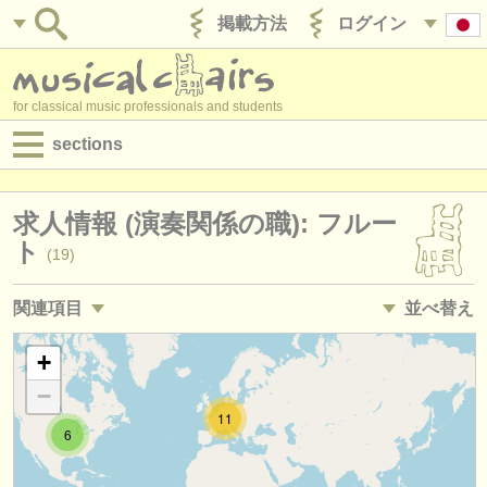
掲載方法
ログイン
for classical music professionals and students
sections
目録:
求人情報 (演奏関係の職): フルー
求人情報 (演奏関係の職)
ト
(19)
求人情報 (教育関連の職)
関連項目
並べ替え
求人情報 (管理者関連の職)
求人情報 (教育関連の職): フルート
• 掲載日
+
(1)
degree courses
−
講習会: フルート
•
締め切り日
(15)
講習会
11
6
degree courses: フルート
•
国
(10)
コンクール