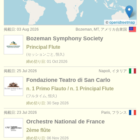
degree courses: baroque flute
(2)
楽器の販売
degree courses: 民俗 ホイッスル/
フルート
(1)
盗まれた楽器
©
openstreetmap
掲載日: 03 Aug 2026
Bozeman, MT, アメリカ合衆国
コンクール: フルート
ディレクトリー:
(23)
Bozeman Symphony Society
オーケストラ
楽器の販売: フルート
(81)
Principal Flute
(セッションごと, 恒久)
音楽学校
盗まれた楽器: フルート
(162)
締め切り日:
01 Oct
2026
ユース オーケストラ
掲載日: 25 Jul 2026
Napoli, イタリア
Fondazione Teatro di San Carlo
musicalchairs:
n. 1 Primo Flauto / n. 1 Principal Flute
musicalchairsについて
(フルタイム, 恒久)
締め切り日:
30 Sep
2026
お問い合わせ
掲載日: 23 Jul 2026
Paris, フランス
rss feeds
Orchestre National de France
2ème flûte
クラシック音楽ニュース
締め切り日:
06 Nov
2026