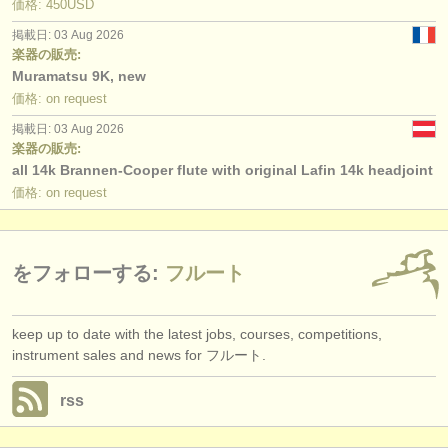
価格: 450USD
掲載日: 03 Aug 2026
楽器の販売:
Muramatsu 9K, new
価格: on request
掲載日: 03 Aug 2026
楽器の販売:
all 14k Brannen-Cooper flute with original Lafin 14k headjoint
価格: on request
をフォローする:
フルート
keep up to date with the latest jobs, courses, competitions,
instrument sales and news for フルート.
rss