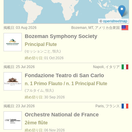
degree courses: baroque flute
(2)
楽器の販売
degree courses: 民俗 ホイッスル/
フルート
(1)
盗まれた楽器
©
openstreetmap
掲載日: 03 Aug 2026
Bozeman, MT, アメリカ合衆国
コンクール: フルート
ディレクトリー:
(23)
Bozeman Symphony Society
オーケストラ
楽器の販売: フルート
(80)
Principal Flute
(セッションごと, 恒久)
音楽学校
盗まれた楽器: フルート
(162)
締め切り日:
01 Oct
2026
ユース オーケストラ
掲載日: 25 Jul 2026
Napoli, イタリア
Fondazione Teatro di San Carlo
musicalchairs:
n. 1 Primo Flauto / n. 1 Principal Flute
musicalchairsについて
(フルタイム, 恒久)
締め切り日:
30 Sep
2026
お問い合わせ
掲載日: 23 Jul 2026
Paris, フランス
rss feeds
Orchestre National de France
2ème flûte
クラシック音楽ニュース
締め切り日:
06 Nov
2026