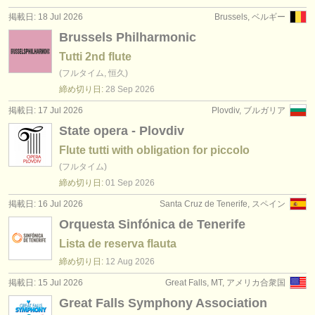
出版社:
掲載日: 18 Jul 2026
Brussels, ベルギー
掲載方法
Brussels Philharmonic
Tutti 2nd flute
find out about our
ATS
(フルタイム, 恒久)
締め切り日:
28 Sep
2026
ATS
faq
掲載日: 17 Jul 2026
Plovdiv, ブルガリア
ログイン
State opera - Plovdiv
Flute tutti with obligation for piccolo
(フルタイム)
締め切り日:
01 Sep
2026
掲載日: 16 Jul 2026
Santa Cruz de Tenerife, スペイン
Orquesta Sinfónica de Tenerife
Lista de reserva flauta
締め切り日:
12 Aug
2026
掲載日: 15 Jul 2026
Great Falls, MT, アメリカ合衆国
Great Falls Symphony Association