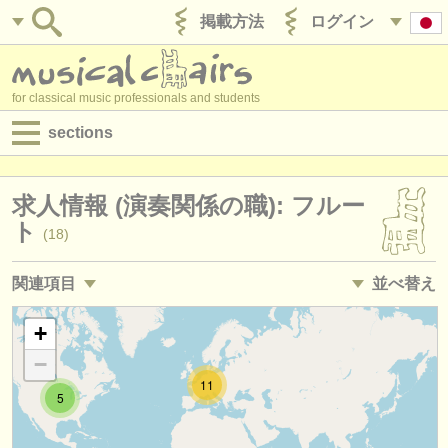
掲載方法
ログイン
for classical music professionals and students
sections
目録:
求人情報 (演奏関係の職): フルー
求人情報 (演奏関係の職)
ト
(18)
求人情報 (教育関連の職)
関連項目
並べ替え
求人情報 (管理者関連の職)
求人情報 (教育関連の職): フルート
• 掲載日
+
(1)
degree courses
−
講習会: フルート
•
締め切り日
(15)
講習会
11
5
degree courses: フルート
•
国
(10)
コンクール