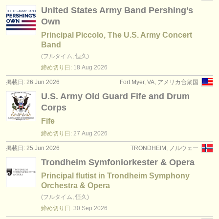
United States Army Band Pershing’s
Own
Principal Piccolo, The U.S. Army Concert
Band
(フルタイム, 恒久)
締め切り日:
18 Aug
2026
掲載日: 26 Jun 2026
Fort Myer, VA, アメリカ合衆国
U.S. Army Old Guard Fife and Drum
Corps
Fife
締め切り日:
27 Aug
2026
掲載日: 25 Jun 2026
TRONDHEIM, ノルウェー
Trondheim Symfoniorkester & Opera
Principal flutist in Trondheim Symphony
Orchestra & Opera
(フルタイム, 恒久)
締め切り日:
30 Sep
2026