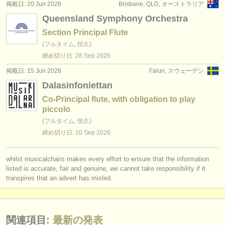
掲載日: 20 Jun 2026
Brisbane, QLD, オーストラリア
Queensland Symphony Orchestra
Section Principal Flute
(フルタイム, 恒久)
締め切り日:
28 Sep
2026
掲載日: 15 Jun 2026
Falun, スウェーデン
Dalasinfoniettan
Co-Principal flute, with obligation to play
piccolo
(フルタイム, 恒久)
締め切り日:
10 Sep
2026
whilst musicalchairs makes every effort to ensure that the information
listed is accurate, fair and genuine, we cannot take responsibility if it
transpires that an advert has misled.
関連項目:
最新の発表