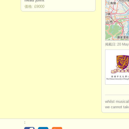
head joint
価格: £9000
degree cou
degree c
コンクール
掲載日: 20 May
楽器の販売
盗まれた楽
whilst musical
we cannot take
: