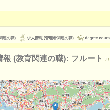
関連の職)
求人情報 (管理者関連の職)
degree cours
報 (教育関連の職): フルート
(1)
オーケストラ
rss feeds
クラシック音楽ニュース
演奏関係の職): フルート
(19)
ルート
(15)
ATS
faq
ログイン
ourses: フルート
(10)