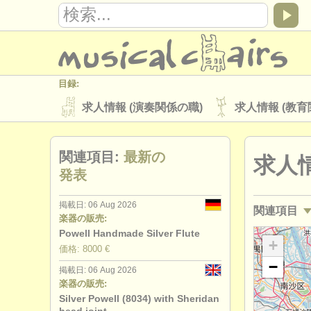
目録:
求人情報 (演奏関係の職)
求人情報 (教育
楽器の販売
盗まれた楽器
関連項目:
最新の
求人情
ディレクトリー:
発表
オーケストラ
音楽学校
ユース 
掲載日: 06 Aug 2026
関連項目
musicalchairs:
楽器の販売:
musicalchairsについて
お問い合わせ
Powell Handmade Silver Flute
求人情報 (
+
価格: 8000 €
出版社:
−
掲載日: 06 Aug 2026
講習会: フ
掲載方法
find out about our
ATS
楽器の販売:
Silver Powell (8034) with Sheridan
degree c