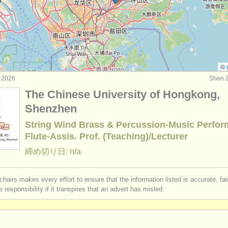
rses: baroque flute
(2)
ourses: 民俗 ホイッスル/
フルート
(1)
: フルート
(22)
©
 2026
Shen 
: フルート
(80)
The Chinese University of Hongkong,
器: フルート
Shenzhen
(162)
String Wind Brass & Percussion-Music Perfo
Flute-Assis. Prof. (Teaching)/Lecturer
締め切り日: n/a
chairs makes every effort to ensure that the information listed is accurate, fa
 responsibility if it transpires that an advert has misled.