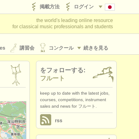
掲載方法
ログイン
the world's leading online resource
for classical music professionals and students
es
講習会
コンクール
続きを見る
をフォローする:
フルート
keep up to date with the latest jobs,
courses, competitions, instrument
sales and news for フルート.
rss