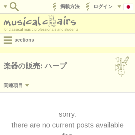
掲載方法
ログイン
for classical music professionals and students
sections
目録:
求人情報 (演奏関係の職)
楽器の販売: ハープ
求人情報 (教育関連の職)
関連項目
求人情報 (管理者関連の職)
求人情報 (演奏関係の職): ハープ
(4)
degree courses
求人情報 (教育関連の職): ハープ
sorry,
(1)
講習会
there are no current posts available
講習会: ハープ
(4)
コンクール