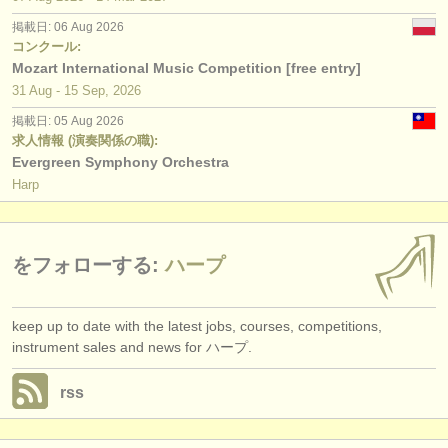
出版社:
掲載日: 06 Aug 2026
掲載方法
コンクール:
Mozart International Music Competition [free entry]
find out about our
ATS
31 Aug - 15 Sep, 2026
掲載日: 05 Aug 2026
ATS
faq
求人情報 (演奏関係の職):
Evergreen Symphony Orchestra
ログイン
Harp
をフォローする:
ハープ
keep up to date with the latest jobs, courses, competitions,
instrument sales and news for ハープ.
rss