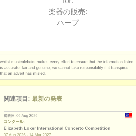
for:
degree courses: ハープ
(9)
楽器の販売
楽器の販売:
degree courses: folk/
trad harp
(2)
盗まれた楽器
ハープ
コンクール: ハープ
ディレクトリー:
(3)
オーケストラ
盗まれた楽器: ハープ
(2)
音楽学校
whilst musicalchairs makes every effort to ensure that the information listed
ユース オーケストラ
is accurate, fair and genuine, we cannot take responsibility if it transpires
that an advert has misled.
musicalchairs:
musicalchairsについて
関連項目:
最新の発表
お問い合わせ
rss feeds
掲載日: 06 Aug 2026
コンクール:
Elizabeth Loker International Concerto Competition
クラシック音楽ニュース
07 Aug
2026
-
14 Mar
2027