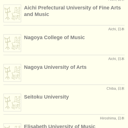
楽器の販売
Aichi Prefectural University of Fine Arts
and Music
盗まれた楽器
ディレクトリー:
Aichi, 日本
Nagoya College of Music
オーケストラ
音楽学校
Aichi, 日本
ユース オーケストラ
Nagoya University of Arts
musicalchairs:
musicalchairsについて
Chiba, 日本
お問い合わせ
Seitoku University
rss feeds
Hiroshima, 日本
クラシック音楽ニュース
Elisabeth University of Music