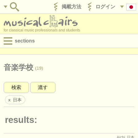
掲載方法
ログイン
for classical music professionals and students
sections
目録:
求人情報 (演奏関係の職)
音楽学校
(19)
求人情報 (教育関連の職)
検索
漉す
求人情報 (管理者関連の職)
日本
x
degree courses
講習会
results:
コンクール
Aichi, 日本