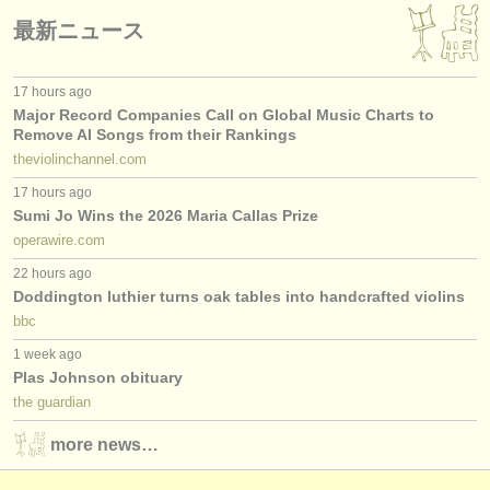
最新ニュース
17 hours ago
Major Record Companies Call on Global Music Charts to
Remove AI Songs from their Rankings
theviolinchannel.com
17 hours ago
Sumi Jo Wins the 2026 Maria Callas Prize
operawire.com
22 hours ago
Doddington luthier turns oak tables into handcrafted violins
bbc
1 week ago
Plas Johnson obituary
the guardian
more news…