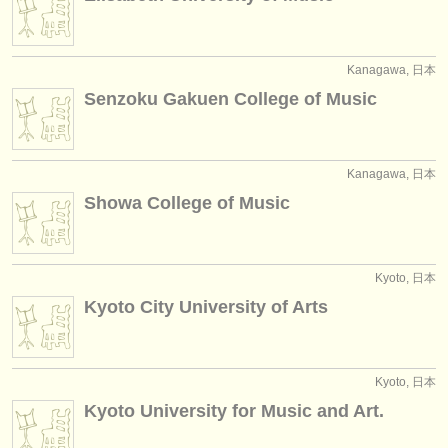
出版社:
掲載方法
Kanagawa, 日本
find out about our
ATS
Senzoku Gakuen College of Music
ATS
faq
ログイン
Kanagawa, 日本
Showa College of Music
Kyoto, 日本
Kyoto City University of Arts
Kyoto, 日本
Kyoto University for Music and Art.