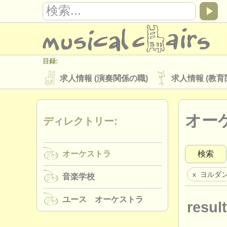
目録:
求人情報 (演奏関係の職)
求人情報 (教育
楽器の販売
盗まれた楽器
オー
ディレクトリー:
ディレクトリー:
オーケストラ
音楽学校
ユース 
オーケストラ
検索
musicalchairs:
musicalchairsについて
お問い合わせ
ヨルダ
x
音楽学校
出版社:
ユース オーケストラ
result
掲載方法
find out about our
ATS