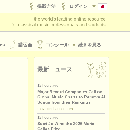
掲載方法
ログイン
the world's leading online resource
for classical music professionals and students
es
講習会
コンクール
続きを見る
最新ニュース
12 hours ago
Major Record Companies Call on
Global Music Charts to Remove AI
Songs from their Rankings
theviolinchannel.com
12 hours ago
Sumi Jo Wins the 2026 Maria
Callas Prize