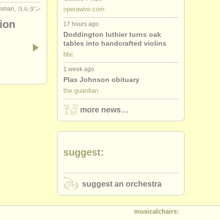
operawire.com
mman, ヨルダン
ion
17 hours ago
Doddington luthier turns oak
tables into handcrafted violins
bbc
1 week ago
Plas Johnson obituary
the guardian
more news…
suggest:
suggest an orchestra
musicalchairs: