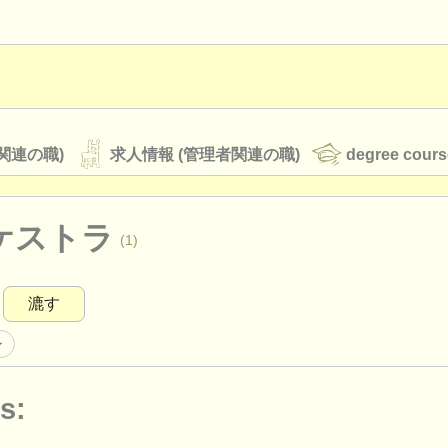
関連の職)
求人情報 (管理者関連の職)
degree cours
ケストラ
(1)
オーケストラ
漉す
rss feeds
クラシック音楽ニュース
ン
s:
ATS
faq
ログイン