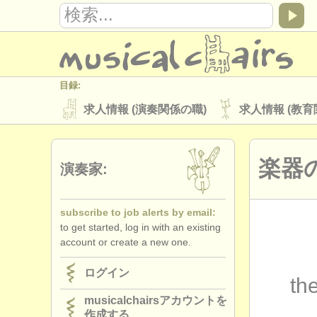
目録:
求人情報 (演奏関係の職)
求人情報 (教育
楽器の販売
盗まれた楽器
楽器の
ディレクトリー:
演奏家:
オーケストラ
音楽学校
ユース 
subscribe to job alerts by email:
musicalchairs:
to get started, log in with an existing
musicalchairsについて
お問い合わせ
account or create a new one.
出版社:
ログイン
the
掲載方法
find out about our
ATS
musicalchairsアカウントを
作成する