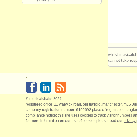
whilst musicalch
cannot take respo
:
© musicalchairs 2026
registered office: 11 warwick road, old trafford, manchester, m16 0
company registration number: ​6199692 place of registration: engl
compliance notice: ​this site uses cookies to track visitor numbers an
for more information on our use of cookies please read our
privacy 