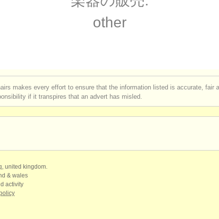
楽器の販売:
other
airs makes every effort to ensure that the information listed is accurate, fair
nsibility if it transpires that an advert has misled.
qq, united kingdom.
and & wales
d activity
policy