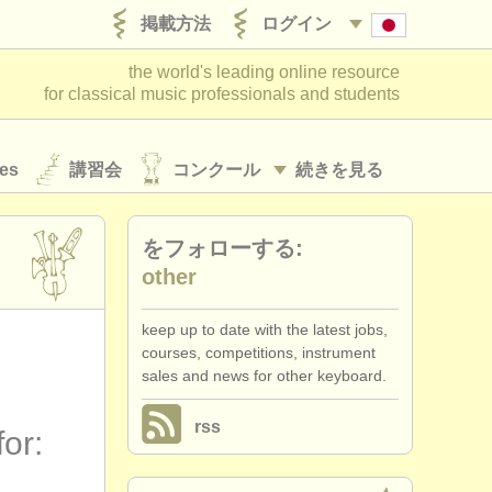
掲載方法
ログイン
the world's leading online resource
for classical music professionals and students
es
講習会
コンクール
続きを見る
をフォローする:
other
keep up to date with the latest jobs,
courses, competitions, instrument
sales and news for other keyboard.
rss
for: