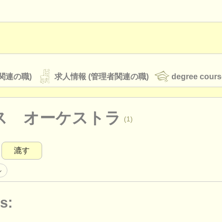
関連の職)
求人情報 (管理者関連の職)
degree cours
ス オーケストラ
(1)
オーケストラ
漉す
rss feeds
クラシック音楽ニュース
ル
s:
ATS
faq
ログイン