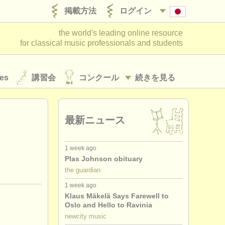
掲載方法
ログイン
the world's leading online resource
for classical music professionals and students
es
講習会
コンクール
続きを見る
最新ニュース
1 week ago
Plas Johnson obituary
the guardian
1 week ago
Klaus Mäkelä Says Farewell to
Oslo and Hello to Ravinia
newcity music