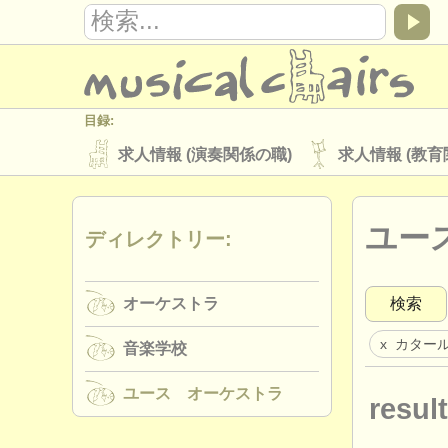
目録:
求人情報 (演奏関係の職)
求人情報 (教育
楽器の販売
盗まれた楽器
ユー
ディレクトリー:
ディレクトリー:
オーケストラ
音楽学校
ユース 
オーケストラ
検索
musicalchairs:
musicalchairsについて
お問い合わせ
カター
x
音楽学校
出版社:
ユース オーケストラ
result
掲載方法
find out about our
ATS