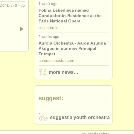
1 week ago
Doha, カタール
Polina Lebedieva named
Conductor-in-Residence at the
Paris National Opera
pizzicato.lu
2 weeks ago
Aurora Orchestra - Aaron Azunda
Akugbo is our new Principal
Trumpet
auroraorchestra.com
more news…
suggest:
suggest a youth orchestra