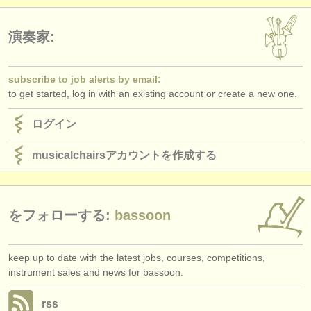
出版社:
掲載方法
演奏家:
find out about our
ATS
subscribe to job alerts by email:
ATS
faq
to get started, log in with an existing account or create a new one.
ログイン
ログイン
musicalchairsアカウントを作成する
をフォローする:
bassoon
keep up to date with the latest jobs, courses, competitions,
instrument sales and news for bassoon.
rss