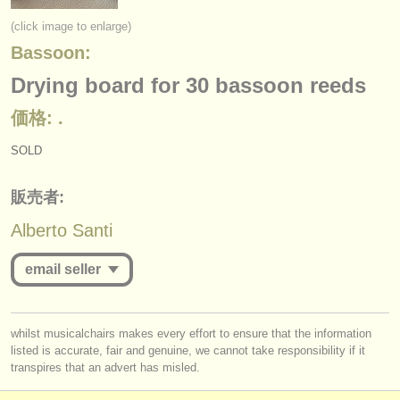
楽器の販売
(click image to enlarge)
Bassoon:
盗まれた楽器
Drying board for 30 bassoon reeds
ディレクトリー:
価格: .
オーケストラ
SOLD
音楽学校
販売者:
ユース オーケストラ
Alberto Santi
musicalchairs:
musicalchairsについて
email seller
お問い合わせ
you must be logged in to send a message.
whilst musicalchairs makes every effort to ensure that the information
rss feeds
listed is accurate, fair and genuine, we cannot take responsibility if it
log in
or
create an account
to continue.
transpires that an advert has misled.
クラシック音楽ニュース