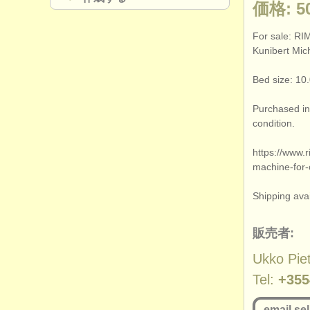
価格: 5
For sale: RI
Kunibert Mich
Bed size: 1
Purchased in 
condition.
https:/
/
www.r
machine-for-
Shipping avai
販売者:
Ukko Piet
Tel:
+355
email sel