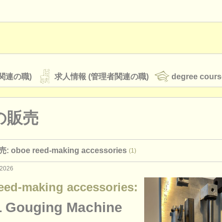
関連の職)
求人情報 (管理者関連の職)
degree cours
の販売
オーケストラ
oboe reed-making accessories
(1)
rss feeds
クラシック音楽ニュース
2026
eed-making accessories:
ATS
faq
ログイン
 Gouging Machine