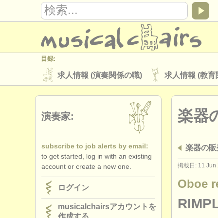
目録:
求人情報 (演奏関係の職)
求人情報 (教育
楽器の販売
盗まれた楽器
楽器
ディレクトリー:
演奏家:
オーケストラ
音楽学校
ユース 
subscribe to job alerts by email:
楽器の販売: 
musicalchairs:
to get started, log in with an existing
musicalchairsについて
お問い合わせ
掲載日: 11 Jun 
account or create a new one.
出版社:
Oboe r
ログイン
掲載方法
find out about our
ATS
RIMPL
musicalchairsアカウントを
作成する