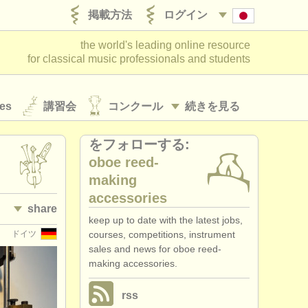
掲載方法
ログイン
the world's leading online resource
for classical music professionals and students
es
講習会
コンクール
続きを見る
をフォローする:
oboe reed-
making
accessories
share
keep up to date with the latest jobs,
ドイツ
courses, competitions, instrument
sales and news for oboe reed-
making accessories.
rss