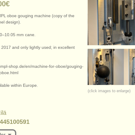
00€
MPL oboe gouging machine (copy of the
el design).
0.0–10.05 mm cane.
2017 and only lightly used; in excellent
impl-shop.de/
en/
machine-for-oboe/
gouging-
oboe.html
lable within Europe.
(click images to enlarge)
ilä
445100591
ler