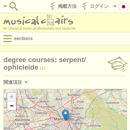
掲載方法
ログイン
for classical music professionals and students
sections
目録:
degree courses: serpent/
求人情報 (演奏関係の職)
ophicleide
(1)
求人情報 (教育関連の職)
関連項目
求人情報 (管理者関連の職)
求人情報 (演奏関係の職): チューバ
+
(4)
degree courses
−
求人情報 (教育関連の職): チューバ
(1)
講習会
講習会: チューバ
(5)
コンクール