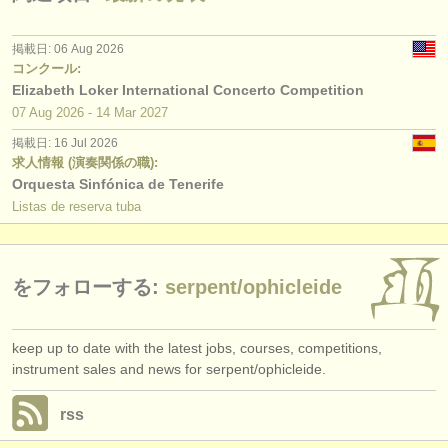
出版社:
掲載方法
掲載日: 06 Aug 2026
コンクール:
find out about our
ATS
Elizabeth Loker International Concerto Competition
07 Aug
2026
-
14 Mar
2027
ATS
faq
掲載日: 16 Jul 2026
求人情報 (演奏関係の職):
ログイン
Orquesta Sinfónica de Tenerife
Listas de reserva tuba
をフォローする:
serpent/
ophicleide
keep up to date with the latest jobs, courses, competitions,
instrument sales and news for serpent/ophicleide.
rss