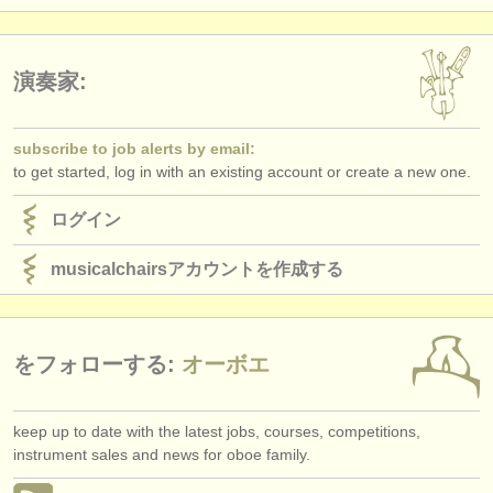
出版社:
掲載方法
演奏家:
find out about our
ATS
ATS
faq
subscribe to job alerts by email:
to get started, log in with an existing account or create a new one.
ログイン
ログイン
musicalchairsアカウントを作成する
をフォローする:
オーボエ
keep up to date with the latest jobs, courses, competitions,
instrument sales and news for oboe family.