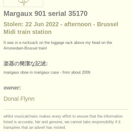
楽器の販売
Margaux 901 serial 35170
盗まれた楽器
Stolen: 22 Jun 2022 - afternoon - Brussel
ディレクトリー:
Midi train station
オーケストラ
It was in a rucksack on the luggage rack above my head on the
Amsterdam-Brussel train!
音楽学校
楽器の簡潔な記述:
ユース オーケストラ
marigaux oboe in marigaux case - from about 2009
musicalchairs:
musicalchairsについて
owner:
Donal Flynn
お問い合わせ
rss feeds
whilst musicalchairs makes every effort to ensure that the information
listed is accurate, fair and genuine, we cannot take responsibility if it
クラシック音楽ニュース
transpires that an advert has misled.