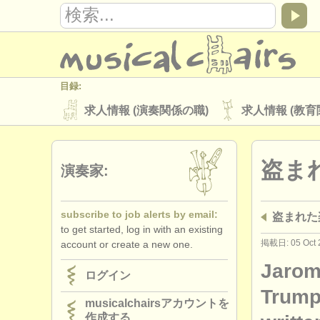
目録:
求人情報 (演奏関係の職)
求人情報 (教育
楽器の販売
盗まれた楽器
盗ま
ディレクトリー:
演奏家:
オーケストラ
音楽学校
ユース 
subscribe to job alerts by email:
盗まれた
musicalchairs:
to get started, log in with an existing
musicalchairsについて
お問い合わせ
掲載日: 05 Oct 
account or create a new one.
出版社:
Jarom
ログイン
掲載方法
find out about our
ATS
Trumpe
musicalchairsアカウントを
作成する