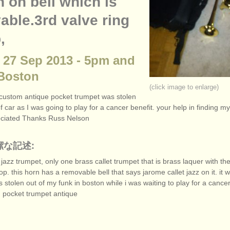
n on bell which is
able.3rd valve ring
,
: 27 Sep 2013 - 5pm and
 Boston
(click image to enlarge)
custom antique pocket trumpet was stolen
of car as I was going to play for a cancer benefit. your help in finding m
eciated Thanks Russ Nelson
潔な記述:
 jazz trumpet, only one brass callet trumpet that is brass laquer with th
top. this horn has a removable bell that says jarome callet jazz on it. it
s stolen out of my funk in boston while i was waiting to play for a cancer
 pocket trumpet antique