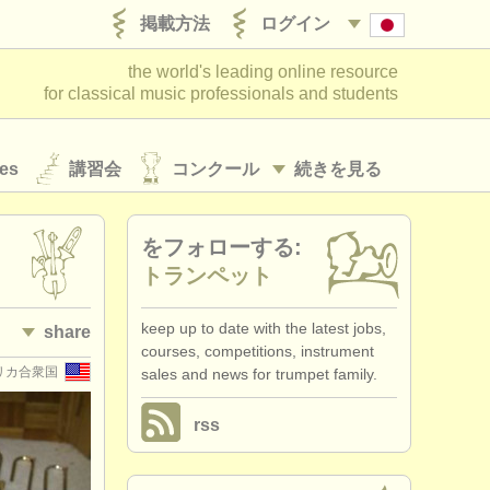
掲載方法
ログイン
the world's leading online resource
for classical music professionals and students
es
講習会
コンクール
続きを見る
をフォローする:
トランペット
keep up to date with the latest jobs,
share
courses, competitions, instrument
リカ合衆国
sales and news for trumpet family.
rss