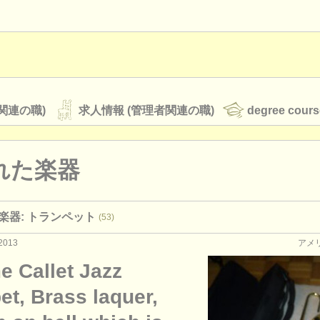
関連の職)
求人情報 (管理者関連の職)
degree cours
れた楽器
オーケストラ
楽器: トランペット
(53)
rss feeds
クラシック音楽ニュース
2013
アメ
e Callet Jazz
ATS
faq
ログイン
t, Brass laquer,