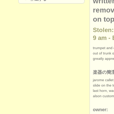
writte
remov
on top
Stolen
9 am -
trumpet and 
out of trunk 
greatly appr
楽器の簡
jarome callet
slide on the 
last horn, wa
alson custom
owner: