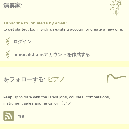
出版社:
演奏家:
掲載方法
subscribe to job alerts by email:
find out about our
ATS
to get started, log in with an existing account or create a new one.
ATS
faq
ログイン
ログイン
musicalchairsアカウントを作成する
をフォローする:
ピアノ
keep up to date with the latest jobs, courses, competitions,
instrument sales and news for ピアノ.
rss