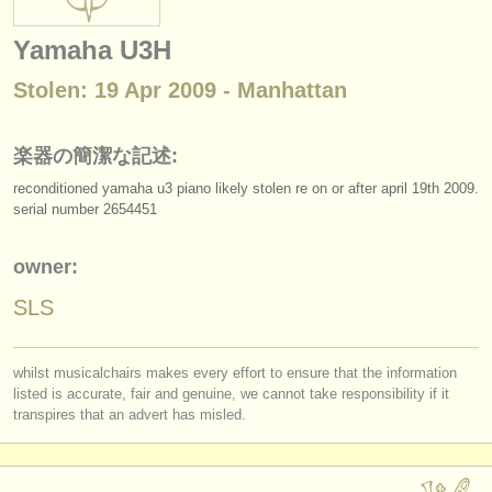
楽器の販売
Yamaha U3H
盗まれた楽器
Stolen: 19 Apr 2009 - Manhattan
ディレクトリー:
オーケストラ
楽器の簡潔な記述:
reconditioned yamaha u3 piano likely stolen re on or after april 19th 2009.
音楽学校
serial number 2654451
ユース オーケストラ
owner:
musicalchairs:
SLS
musicalchairsについて
お問い合わせ
whilst musicalchairs makes every effort to ensure that the information
listed is accurate, fair and genuine, we cannot take responsibility if it
rss feeds
transpires that an advert has misled.
クラシック音楽ニュース