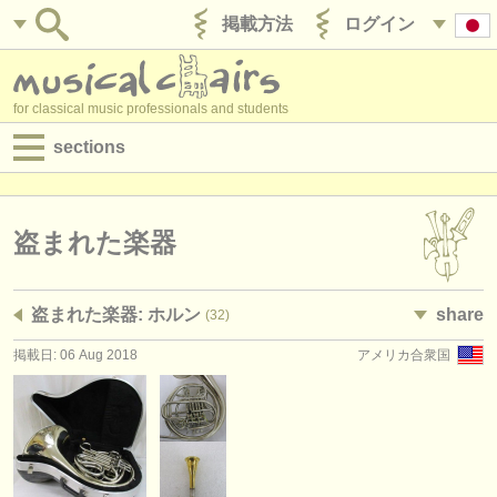
掲載方法
ログイン
for classical music professionals and students
sections
目録:
求人情報 (演奏関係の職)
盗まれた楽器
求人情報 (教育関連の職)
盗まれた楽器: ホルン
share
(32)
求人情報 (管理者関連の職)
掲載日: 06 Aug 2018
アメリカ合衆国
degree courses
講習会
コンクール