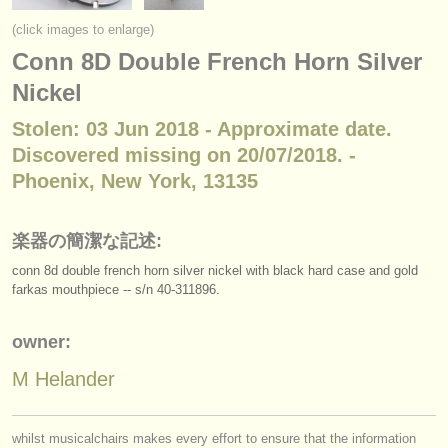
楽器の販売
(click images to enlarge)
Conn 8D Double French Horn Silver
盗まれた楽器
Nickel
ディレクトリー:
Stolen: 03 Jun 2018 - Approximate date.
オーケストラ
Discovered missing on 20/07/2018. -
音楽学校
Phoenix, New York, 13135
ユース オーケストラ
楽器の簡潔な記述:
musicalchairs:
conn 8d double french horn silver nickel with black hard case and gold
musicalchairsについて
farkas mouthpiece -- s/
n 40-311896.
お問い合わせ
owner:
M Helander
rss feeds
クラシック音楽ニュース
whilst musicalchairs makes every effort to ensure that the information