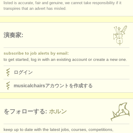
出版社:
listed is accurate, fair and genuine, we cannot take responsibility if it
transpires that an advert has misled.
掲載方法
find out about our
ATS
演奏家:
ATS
faq
ログイン
subscribe to job alerts by email:
to get started, log in with an existing account or create a new one.
ログイン
musicalchairsアカウントを作成する
をフォローする:
ホルン
keep up to date with the latest jobs, courses, competitions,