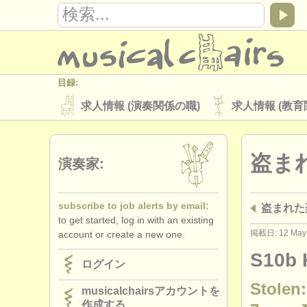
目録:
求人情報 (演奏関係の職)
求人情報 (教育
楽器の販売
盗まれた楽器
盗ま
ディレクトリー:
演奏家:
オーケストラ
音楽学校
ユース 
subscribe to job alerts by email:
盗まれた
musicalchairs:
to get started, log in with an existing
musicalchairsについて
お問い合わせ
掲載日: 12 May
account or create a new one.
出版社:
S10b 
ログイン
掲載方法
find out about our
ATS
Stolen:
musicalchairsアカウントを
作成する