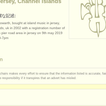
ersey, Channel islands
潔な記述:
warth, bought at island music in jersey,
ds, uk in 2002 with a registration number of
n pier road area in jersey on 9th may 2019
0-7pm
on
chairs makes every effort to ensure that the information listed is accurate, fa
 responsibility if it transpires that an advert has misled.