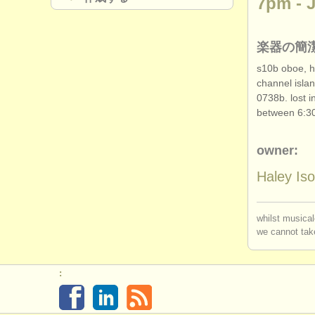
7pm - J
楽器の簡
s10b oboe, ho
channel islan
0738b. lost i
between 6:3
owner:
Haley Is
whilst musical
we cannot take
: