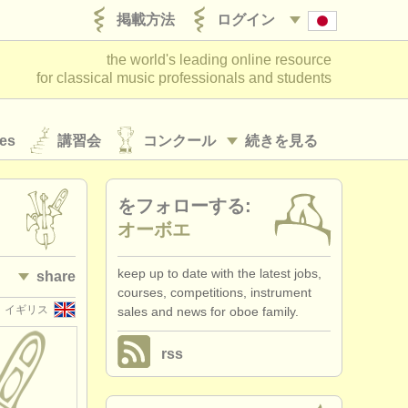
掲載方法
ログイン
the world's leading online resource
for classical music professionals and students
es
講習会
コンクール
続きを見る
をフォローする:
オーボエ
keep up to date with the latest jobs,
share
courses, competitions, instrument
イギリス
sales and news for oboe family.
rss