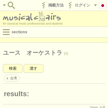
掲載方法
ログイン
for classical music professionals and students
sections
目録:
求人情報 (演奏関係の職)
ユース オーケストラ
(1)
求人情報 (教育関連の職)
検索
漉す
求人情報 (管理者関連の職)
台湾
x
degree courses
講習会
results:
コンクール
Taipei, 台湾