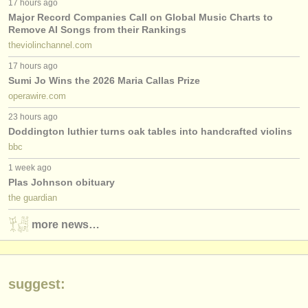
17 hours ago
出版社:
Major Record Companies Call on Global Music Charts to
掲載方法
Remove AI Songs from their Rankings
theviolinchannel.com
find out about our
ATS
17 hours ago
Sumi Jo Wins the 2026 Maria Callas Prize
ATS
faq
operawire.com
23 hours ago
ログイン
Doddington luthier turns oak tables into handcrafted violins
bbc
1 week ago
Plas Johnson obituary
the guardian
more news…
suggest: