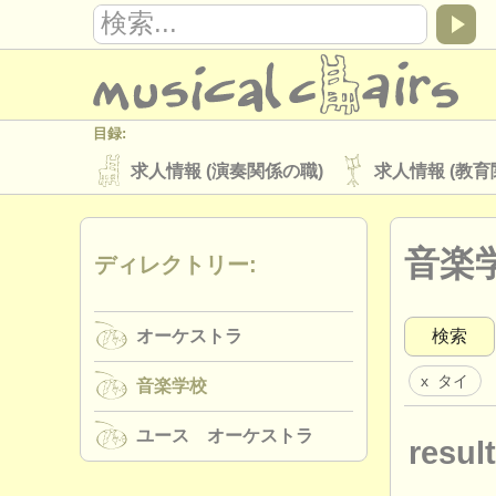
目録:
求人情報 (演奏関係の職)
求人情報 (教育
楽器の販売
盗まれた楽器
音楽
ディレクトリー:
ディレクトリー:
オーケストラ
音楽学校
ユース 
オーケストラ
検索
musicalchairs:
musicalchairsについて
お問い合わせ
タイ
x
音楽学校
出版社:
ユース オーケストラ
result
掲載方法
find out about our
ATS