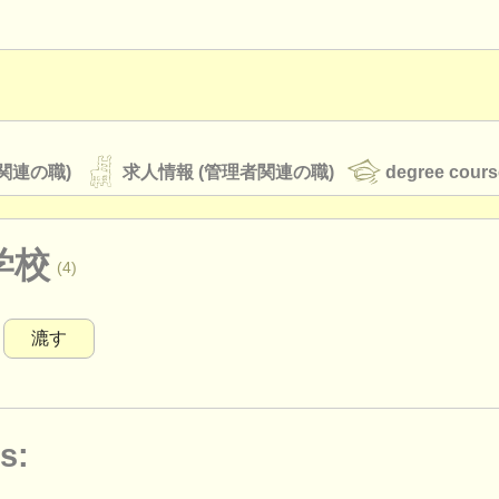
関連の職)
求人情報 (管理者関連の職)
degree cours
学校
(4)
オーケストラ
漉す
rss feeds
クラシック音楽ニュース
s:
ATS
faq
ログイン