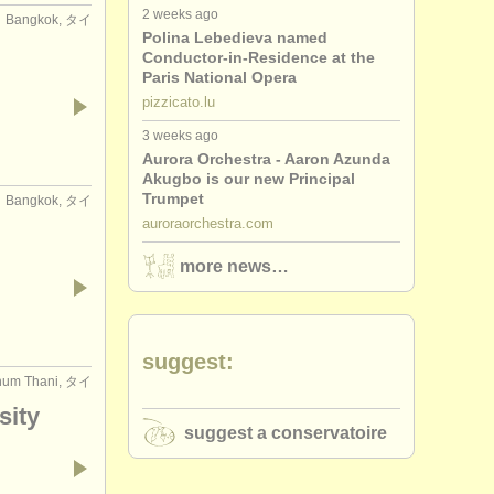
2 weeks ago
Bangkok, タイ
Polina Lebedieva named
Conductor-in-Residence at the
Paris National Opera
pizzicato.lu
3 weeks ago
Aurora Orchestra - Aaron Azunda
Akugbo is our new Principal
Trumpet
Bangkok, タイ
auroraorchestra.com
more news…
suggest:
hum Thani, タイ
sity
suggest a conservatoire