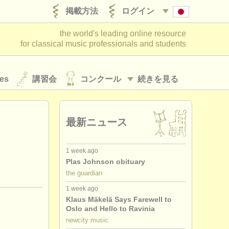
掲載方法
ログイン
the world's leading online resource
for classical music professionals and students
es
講習会
コンクール
続きを見る
最新ニュース
1 week ago
Plas Johnson obituary
the guardian
1 week ago
Klaus Mäkelä Says Farewell to
Oslo and Hello to Ravinia
newcity music