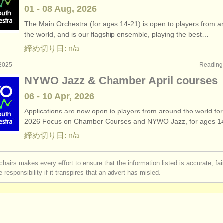
01 - 08 Aug, 2026
The Main Orchestra (for ages 14-21) is open to players from 
the world, and is our flagship ensemble, playing the best…
締め切り日: n/a
2025
Readin
NYWO Jazz & Chamber April courses
06 - 10 Apr, 2026
Applications are now open to players from around the world for
2026 Focus on Chamber Courses and NYWO Jazz, for ages 
締め切り日: n/a
chairs makes every effort to ensure that the information listed is accurate, fa
 responsibility if it transpires that an advert has misled.