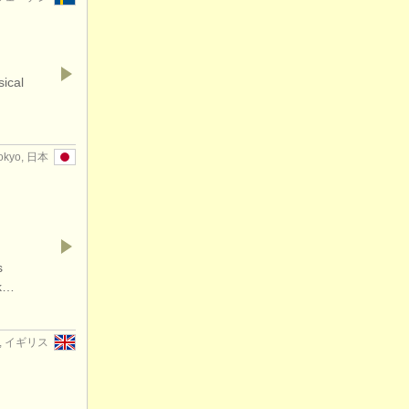
sical
okyo, 日本
s
rk…
rd, イギリス