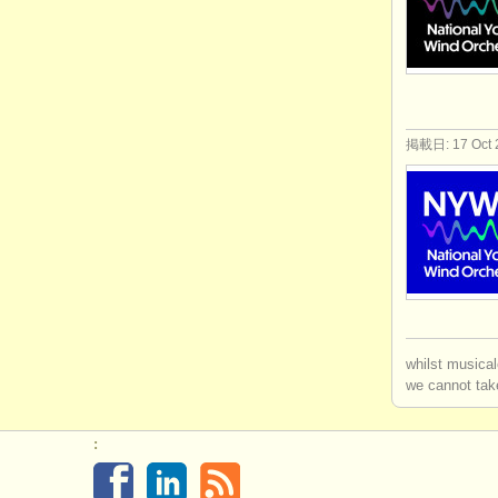
掲載日: 17 Oct 
whilst musical
we cannot take
: