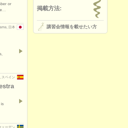
mber or
掲載方法:
the…
講習会情報を載せたい方
tama, 日本
s,
a, スペイン
estra
 is
 スウェーデン