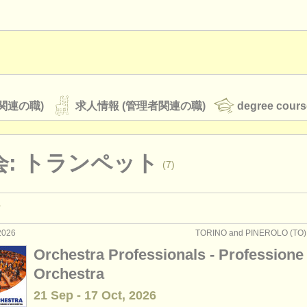
関連の職)
求人情報 (管理者関連の職)
degree cours
会: トランペット
(7)
オーケストラ
rss feeds
クラシック音楽ニュース
2026
TORINO and PINEROLO (T
演奏関係の職): トランペット
(25)
Orchestra Professionals - Professione
教育関連の職): トランペット
(2)
Orchestra
ATS
faq
ログイン
21 Sep - 17 Oct, 2026
ィンク
(1)