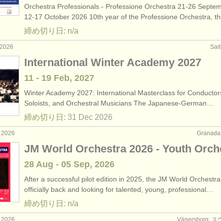
Orchestra Professionals - Professione Orchestra 21-26 Septe
net
(1)
12-17 October 2026 10th year of the Professione Orchestra, 
締め切り日: n/a
ourses: トランペット
(10)
2026
Sai
ourses: ツィンク
(1)
International Winter Academy 2027
11 - 19 Feb, 2027
rses: natural trumpet
(1)
Winter Academy 2027: International Masterclass for Conductor
rses: cornet
Soloists, and Orchestral Musicians The Japanese-German…
(8)
締め切り日:
31 Dec
2026
: トランペット
(4)
 2026
Granad
: トランペット
JM World Orchestra 2026 - Youth Orch
(2)
28 Aug - 05 Sep, 2026
器: トランペット
(53)
After a successful pilot edition in 2025, the JM World Orchestra
officially back and looking for talented, young, professional…
締め切り日: n/a
 2026
Vänersborg,