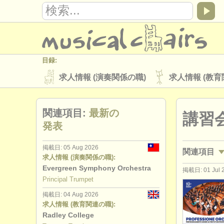
目録:
求人情報 (演奏関係の職)
求人情報 (教育
楽器の販売
盗まれた楽器
関連項目:
最新の
講習
ディレクトリー:
発表
オーケストラ
音楽学校
ユース 
掲載日: 05 Aug 2026
関連項目
musicalchairs:
求人情報 (演奏関係の職):
musicalchairsについて
お問い合わせ
Evergreen Symphony Orchestra
掲載日: 01 Jul 
求人情報 (
Principal Trumpet
出版社:
掲載日: 04 Aug 2026
求人情報 (
掲載方法
find out about our
ATS
求人情報 (教育関連の職):
Radley College
講習会: ツ