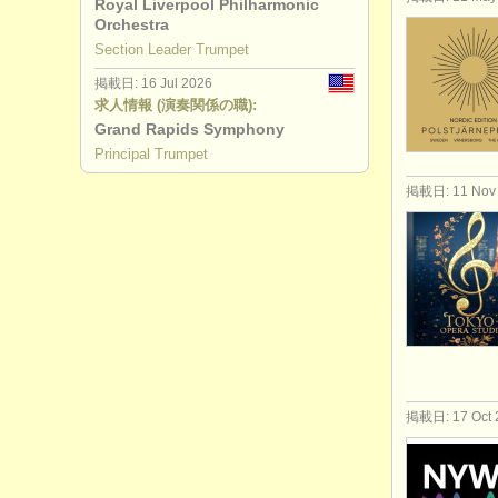
Royal Liverpool Philharmonic
Orchestra
Section Leader Trumpet
掲載日: 16 Jul 2026
求人情報 (演奏関係の職):
Grand Rapids Symphony
Principal Trumpet
掲載日: 11 Nov
掲載日: 17 Oct 