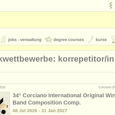
jobs - verwaltung
degree courses
kurse
rumente
wettbewerbe: korrepetitor/
in
jugendorchester
feeds
nachrichten in der klassischen musik
 2026
Corciano (PG
ührung: dirigent/
in
(2)
34° Corciano International Original Wi
ührung: korrepetitor/
in
(2)
Band Composition Comp.
t our
ATS
ATS
faq
einloggen
08 Jul
2026
-
31 Jan
2027
rrichten: dirigent/
in
(4)