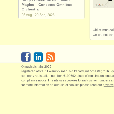
Dirigi l’Ouverture del Flauto
Magico – Concorso Omnibus
jobs - unte
Orchestra
05 Aug - 20 Sep, 2026
jobs - unte
whilst musical
kurse/
mast
we cannot take
degree cou
:
dirigierwe
© musicalchairs 2026
registered office: 11 warwick road, old trafford, manchester, m16 0
company registration number: ​6199692 place of registration: engl
compliance notice: ​this site uses cookies to track visitor numbers an
for more information on our use of cookies please read our
privacy 