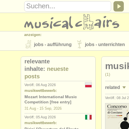
anzeigen:
jobs - aufführung
jobs - unterrichten
instrumentenverkauf
gestohlene inst
relevante
musik
verzeichnisse:
inhalte:
neueste
(1)
posts
orchester
musikhochschulen
Veröff.: 06 Aug 2026
related
musicalchairs:
musikwettbewerb:
über musicalchairs
kontakt
rss 
Mozart International Music
Veröff.: 08 Jul
jobs - auff
Competition [free entry]
verlage:
31 Aug - 15 Sep, 2026
jobs - auff
anzeige veröffentlichen
find out abou
Veröff.: 05 Aug 2026
musikwettbewerb:
jobs - unte