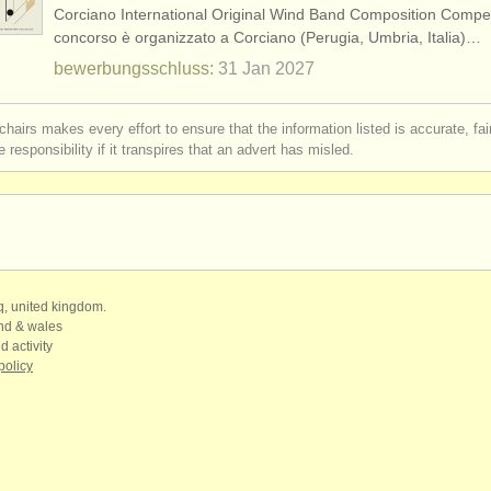
Corciano International Original Wind Band Composition Competi
rrichten: korrepetitor/
in
(1)
concorso è organizzato a Corciano (Perugia, Umbria, Italia)…
bewerbungsschluss:
31 Jan
2027
rrichten: chorleiter/
in
(2)
chairs makes every effort to ensure that the information listed is accurate, fa
erclass dirigieren
(60)
 responsibility if it transpires that an advert has misled.
rses: dirigent/
in
(6)
ttbewerb
(18)
qq, united kingdom.
and & wales
d activity
policy