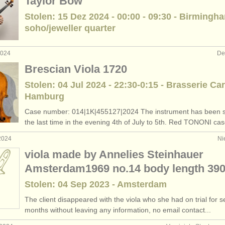
Taylor Bow
Stolen: 15 Dez 2024 - 00:00 - 09:30 - Birmingh
soho/jeweller quarter
 2024
De
Brescian Viola 1720
Stolen: 04 Jul 2024 - 22:30-0:15 - Brasserie Car
Hamburg
Case number: 014|1K|455127|2024 The instrument has been s
the last time in the evening 4th of July to 5th. Red TONONI cas
 2024
Ni
viola made by Annelies Steinhauer
Amsterdam1969 no.14 body length 3
Stolen: 04 Sep 2023 - Amsterdam
The client disappeared with the viola who she had on trial for s
months without leaving any information, no email contact...