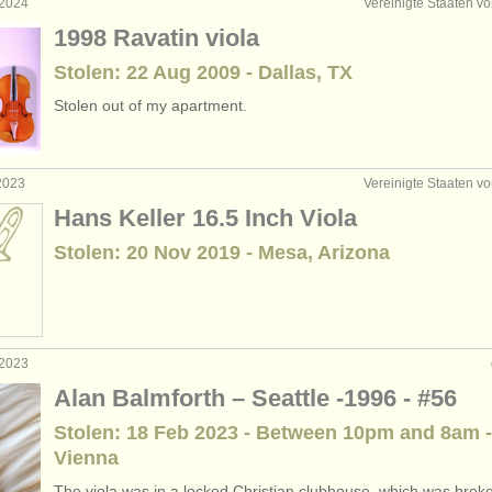
 2024
Vereinigte Staaten v
1998 Ravatin viola
Stolen: 22 Aug 2009 - Dallas, TX
Stolen out of my apartment.
 2023
Vereinigte Staaten v
Hans Keller 16.5 Inch Viola
Stolen: 20 Nov 2019 - Mesa, Arizona
 2023
Alan Balmforth – Seattle -1996 - #56
Stolen: 18 Feb 2023 - Between 10pm and 8am -
Vienna
The viola was in a locked Christian clubhouse, which was broke