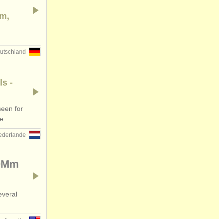
am,
utschland
ls -
een for
e...
ederlande
90Mm
everal