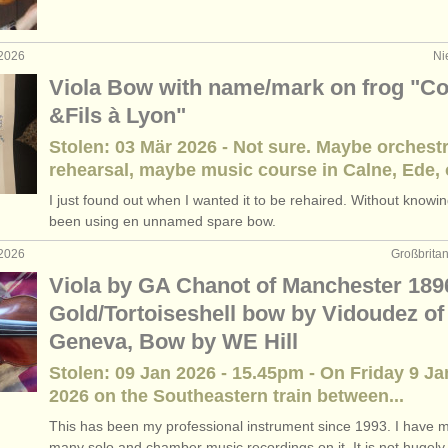
oque viola
(2)
 2026
Ni
rses: bratsche
(11)
Viola Bow with name/mark on frog "C
&Fils à Lyon"
rses: baroque viola
(1)
Stolen: 03 Mär 2026 - Not sure. Maybe orchest
b bratsche
(6)
rehearsal, maybe music course in Calne, Ede, o
I just found out when I wanted it to be rehaired. Without knowin
gen bratsche
(28)
been using en unnamed spare bow.
 2026
Großbrita
Viola by GA Chanot of Manchester 189
Gold/Tortoiseshell bow by Vidoudez of
Geneva, Bow by WE Hill
Stolen: 09 Jan 2026 - 15.45pm - On Friday 9 J
2026 on the Southeastern train between...
This has been my professional instrument since 1993. I have 
many solo and chamber music recordings on it. It is not hugely.