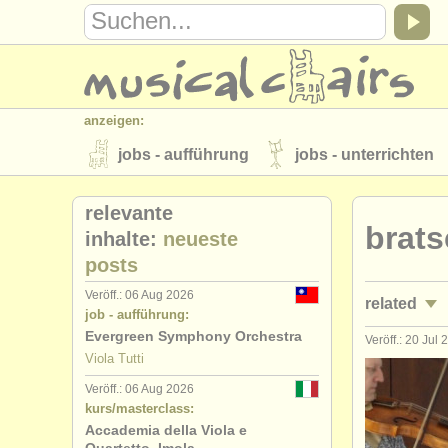
anzeigen:
jobs - aufführung
jobs - unterrichten
instrumentenverkauf
gestohlene inst
relevante
brats
verzeichnisse:
inhalte:
neueste
posts
orchester
musikhochschulen
Veröff.: 06 Aug 2026
related
musicalchairs:
job - aufführung:
über musicalchairs
kontakt
rss 
Evergreen Symphony Orchestra
Veröff.: 20 Jul
jobs - auf
Viola Tutti
verlage:
Veröff.: 06 Aug 2026
jobs - unte
anzeige veröffentlichen
find out abou
kurs/masterclass:
Accademia della Viola e
kurse/
mast