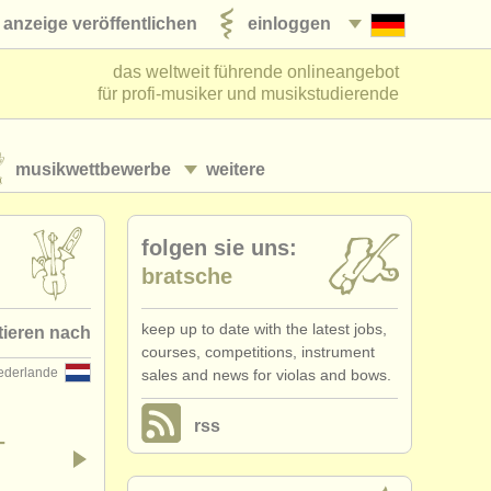
anzeige veröffentlichen
einloggen
das weltweit führende onlineangebot
für profi-musiker und musikstudierende
musikwettbewerbe
weitere
folgen sie uns:
bratsche
keep up to date with the latest jobs,
tieren nach
courses, competitions, instrument
ederlande
sales and news for violas and bows.
ausgegeben
rss
•
land (a-z)
-