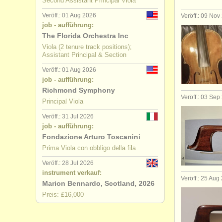
Second Assistant Principal Viola
Veröff.: 01 Aug 2026
Veröff.: 09 Nov
job - aufführung:
The Florida Orchestra Inc
Viola (2 tenure track positions);
Assistant Principal & Section
Veröff.: 01 Aug 2026
job - aufführung:
Richmond Symphony
Veröff.: 03 Sep
Principal Viola
Veröff.: 31 Jul 2026
job - aufführung:
Fondazione Arturo Toscanini
Prima Viola con obbligo della fila
Veröff.: 28 Jul 2026
instrument verkauf:
Veröff.: 25 Aug
Marion Bennardo, Scotland, 2026
Preis: £16,000