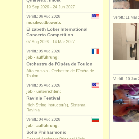
Quartetto. Imola
19 Sep
2026
-
24 Jun
2027
kurse: bar
Veröff.: 06 Aug 2026
Veröff.: 11 Mär
musikwettbewerb:
degree cou
Elizabeth Loker International
Concerto Competition
degree cou
07 Aug
2026
-
14 Mär
2027
wettbewer
Veröff.: 05 Aug 2026
job - aufführung:
Orchestre de l'Opéra de Toulon
kleinanzei
Alto co-solo - Orchestre de l'Opéra de
Toulon
Veröff.: 10 Jan
Veröff.: 05 Aug 2026
job - unterrichten:
Ravinia Festival
High String Instuctor(s), Sistema
Ravinia
Veröff.: 04 Aug 2026
job - aufführung:
Sofia Philharmonic