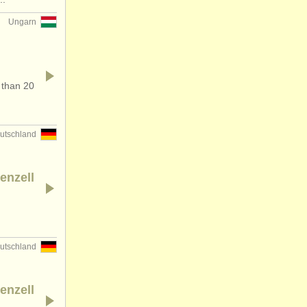
Ungarn
 than 20
utschland
enzell
utschland
enzell