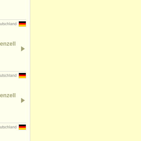
utschland
enzell
utschland
enzell
utschland