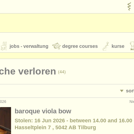
jobs - verwaltung
degree courses
kurse
rumente
che verloren
(44)
jugendorchester
sor
feeds
nachrichten in der klassischen musik
 2026
Ni
führung: bratsche
• her
(45)
baroque viola bow
rrichten: bratsche
(2)
Stolen: 16 Jun 2026 - between 14.00 and 16.00 
t our
ATS
ATS
faq
einloggen
Hasseltplein 7 , 5042 AB Tilburg
erclass bratsche
(18)