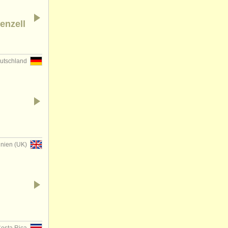
enzell
utschland
nnien (UK)