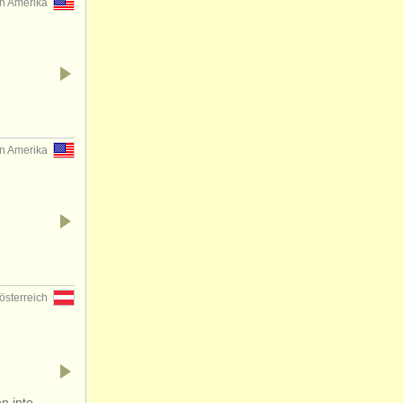
on Amerika
on Amerika
österreich
n into