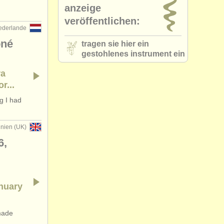
anzeige
veröffentlichen:
ederlande
oné
tragen sie hier ein
gestohlenes instrument ein
ra
r...
g I had
nnien (UK)
6,
anuary
made
..