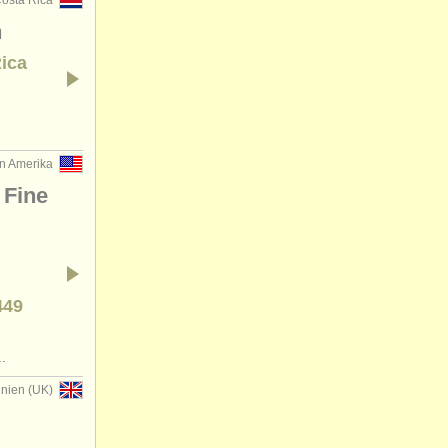
osta Rica
n
Rica
on Amerika
 Fine
449
.
nnien (UK)