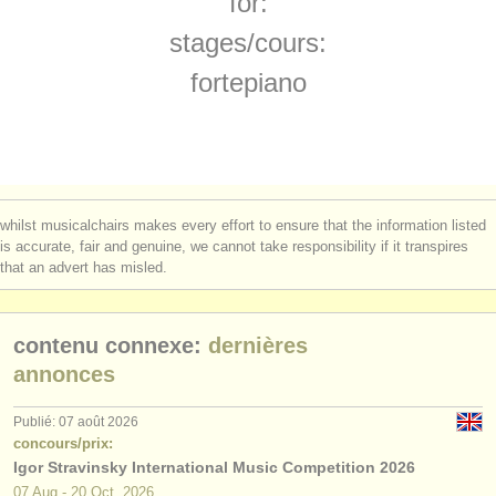
for:
stages/
cours: piano accompaniment
(3)
instruments à vendre
stages/
cours:
degree courses: piano
(11)
instruments volés
fortepiano
degree courses: fortepiano
annuaires:
(1)
orchestres et l'opéra
degree courses: clavecin
(7)
conservatoires
degree courses: piano accompaniment
(3)
whilst musicalchairs makes every effort to ensure that the information listed
orchestres de jeunes
is accurate, fair and genuine, we cannot take responsibility if it transpires
concours de piano
(69)
that an advert has misled.
musicalchairs:
achat piano
(4)
a propos de musicalchairs
contenu connexe:
dernières
piano perdu
(5)
contactez nous
annonces
rss feeds
Publié: 07 août 2026
concours/prix:
Igor Stravinsky International Music Competition 2026
actualités musique classique
07 Aug - 20 Oct, 2026