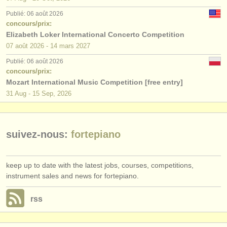
éditeurs:
Publié: 06 août 2026
ajouter votre annonce
concours/prix:
Elizabeth Loker International Concerto Competition
find out about our
ATS
07 août
2026
-
14 mars
2027
Publié: 06 août 2026
ATS
faq
concours/prix:
Mozart International Music Competition [free entry]
s'identifier
31 Aug - 15 Sep, 2026
suivez-nous:
fortepiano
keep up to date with the latest jobs, courses, competitions,
instrument sales and news for fortepiano.
rss