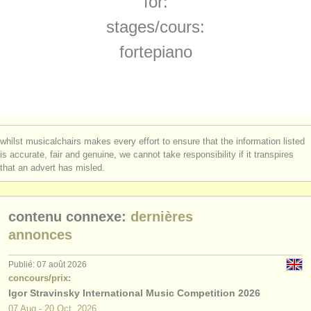
for:
stages/
cours: piano accompaniment
(3)
instruments à vendre
stages/
cours:
degree courses: piano
(11)
instruments volés
fortepiano
degree courses: fortepiano
annuaires:
(1)
orchestres et l'opéra
degree courses: clavecin
(7)
conservatoires
degree courses: piano accompaniment
(3)
whilst musicalchairs makes every effort to ensure that the information listed
orchestres de jeunes
is accurate, fair and genuine, we cannot take responsibility if it transpires
concours de piano
(69)
that an advert has misled.
musicalchairs:
achat piano
(4)
a propos de musicalchairs
contenu connexe:
dernières
piano perdu
(5)
contactez nous
annonces
rss feeds
Publié: 07 août 2026
concours/prix:
Igor Stravinsky International Music Competition 2026
actualités musique classique
07 Aug - 20 Oct, 2026