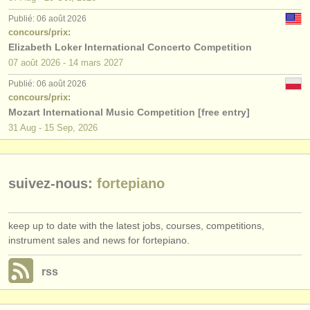
éditeurs:
Publié: 06 août 2026
ajouter votre annonce
concours/prix:
Elizabeth Loker International Concerto Competition
find out about our
ATS
07 août
2026
-
14 mars
2027
Publié: 06 août 2026
ATS
faq
concours/prix:
Mozart International Music Competition [free entry]
s'identifier
31 Aug - 15 Sep, 2026
suivez-nous:
fortepiano
keep up to date with the latest jobs, courses, competitions,
instrument sales and news for fortepiano.
rss