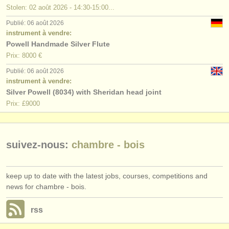
degree courses: hautbois
(10)
éditeurs:
Stolen: 02 août 2026 - 14:30-15:00...
ajouter votre annonce
Publié: 06 août 2026
degree courses: clarinette
(9)
instrument à vendre:
Powell Handmade Silver Flute
find out about our
ATS
degree courses: basson
(10)
Prix: 8000 €
ATS
faq
concours de flûte
(22)
Publié: 06 août 2026
instrument à vendre:
s'identifier
Silver Powell (8034) with Sheridan head joint
concours de hautbois
(4)
Prix: £9000
concours de clarinette
(14)
concours de basson
(4)
suivez-nous:
chambre - bois
concours de bois
(7)
keep up to date with the latest jobs, courses, competitions and
achat flûte
(80)
news for chambre - bois.
achat hautbois
(19)
rss
achat clarinette
(14)