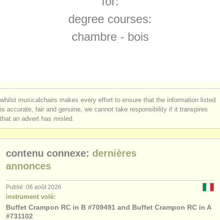
for:
jobs - performance: basson
(17)
instruments à vendre
degree courses:
jobs - enseignement: flûte
(1)
instruments volés
chambre - bois
jobs - enseignement: hautbois
annuaires:
(1)
orchestres et l'opéra
jobs - enseignement: clarinette
(1)
conservatoires
stages/
masterclass flûte
(15)
whilst musicalchairs makes every effort to ensure that the information listed
orchestres de jeunes
is accurate, fair and genuine, we cannot take responsibility if it transpires
stages/
masterclass hautbois
(8)
that an advert has misled.
musicalchairs:
stages/
masterclass clarinette
(13)
a propos de musicalchairs
contenu connexe:
dernières
stages/
masterclass basson
(9)
contactez nous
annonces
stages/
masterclass bois
(3)
rss feeds
Publié: 06 août 2026
instrument volé:
degree courses: flûte
(10)
Buffet Crampon RC in B #709491 and Buffet Crampon RC in A
actualités musique classique
#731102