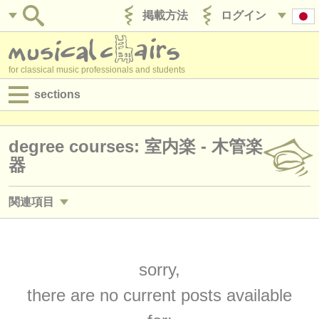
掲載方法
ログイン
for classical music professionals and students
sections
目録:
degree courses: 室内楽 - 木管楽
求人情報 (演奏関係の職)
器
求人情報 (教育関連の職)
関連項目
求人情報 (管理者関連の職)
求人情報 (演奏関係の職): フルート
(19)
degree courses
求人情報 (演奏関係の職): オーボエ
sorry,
(16)
講習会
there are no current posts available
求人情報 (演奏関係の職): クラリネット
(18)
コンクール