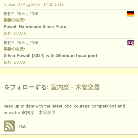
degree courses: オーボエ
(10)
出版社:
Stolen: 02 Aug 2026 - 14:30-15:00...
掲載方法
掲載日: 06 Aug 2026
degree courses: クラリネット
(9)
楽器の販売:
Powell Handmade Silver Flute
find out about our
ATS
degree courses: ファゴット
(10)
価格: 8000 €
ATS
faq
コンクール: フルート
(23)
掲載日: 06 Aug 2026
楽器の販売:
ログイン
Silver Powell (8034) with Sheridan head joint
コンクール: オーボエ
(5)
価格: £9000
コンクール: クラリネット
(15)
コンクール: ファゴット
(5)
をフォローする:
室内楽 - 木管楽器
コンクール: 室内楽 - 木管楽器
(7)
keep up to date with the latest jobs, courses, competitions and
楽器の販売: フルート
(80)
news for 室内楽 - 木管楽器.
楽器の販売: オーボエ
(19)
rss
楽器の販売: クラリネット
(14)