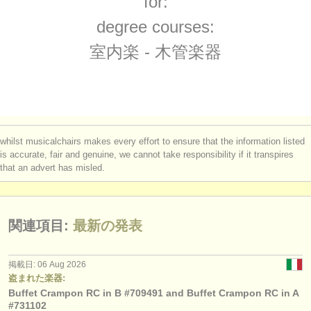
for:
求人情報 (演奏関係の職): ファゴット
(17)
楽器の販売
degree courses:
求人情報 (教育関連の職): フルート
(1)
盗まれた楽器
室内楽 - 木管楽器
求人情報 (教育関連の職): オーボエ
ディレクトリー:
(1)
オーケストラ
求人情報 (教育関連の職): クラリネット
(1)
音楽学校
講習会: フルート
(15)
whilst musicalchairs makes every effort to ensure that the information listed
ユース オーケストラ
is accurate, fair and genuine, we cannot take responsibility if it transpires
講習会: オーボエ
(8)
that an advert has misled.
musicalchairs:
講習会: クラリネット
(13)
musicalchairsについて
講習会: ファゴット
関連項目:
最新の発表
(9)
お問い合わせ
講習会: 室内楽 - 木管楽器
(3)
rss feeds
掲載日: 06 Aug 2026
盗まれた楽器:
degree courses: フルート
(10)
Buffet Crampon RC in B #709491 and Buffet Crampon RC in A
クラシック音楽ニュース
#731102