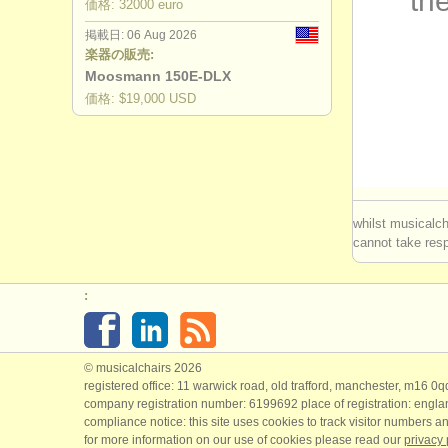
the
価格: 32000 euro
degree co
掲載日: 06 Aug 2026
楽器の販売:
コンクール
Moosmann 150E-DLX
価格: $19,000 USD
楽器の販売
盗まれた楽
whilst musicalch
cannot take respo
:
© musicalchairs 2026
registered office: 11 warwick road, old trafford, manchester, m16 0
company registration number: ​6199692 place of registration: engl
compliance notice: ​this site uses cookies to track visitor numbers an
for more information on our use of cookies please read our
privacy 