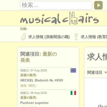
目録:
求人情報 (演奏関係の職)
求人情報 (教育
楽器の販売
盗まれた楽器
関連項目:
最新の
求人情
ディレクトリー:
発表
オーケストラ
音楽学校
ユース 
掲載日: 07 Aug 2026
関連項目
musicalchairs:
楽器の販売:
musicalchairsについて
お問い合わせ
HECKEL Biebrich Nr. 4XXX
求人情報 (
価格: 9800,-
出版社:
掲載日: 06 Aug 2026
講習会: フ
掲載方法
find out about our
ATS
楽器の販売:
Puchner superior
degree c