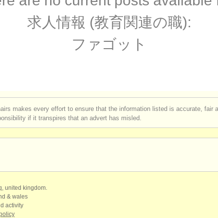
re are no current posts available 
urses: baroque bassoon
(1)
求人情報 (教育関連の職):
: ファゴット
(5)
ファゴット
: ファゴット
(75)
器: ファゴット
(51)
airs makes every effort to ensure that the information listed is accurate, fair
nsibility if it transpires that an advert has misled.
qq, united kingdom.
and & wales
d activity
policy