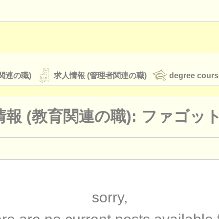
関連の職)
求人情報 (管理者関連の職)
degree cours
報 (教育関連の職): ファゴッ
オーケストラ
rss feeds
クラシック音楽ニュース
演奏関係の職): ファゴット
(17)
ァゴット
(9)
sorry,
ATS
faq
ログイン
ourses: ファゴット
(10)