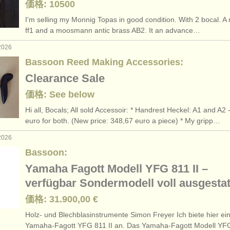
価格: 10500
I'm selling my Monnig Topas in good condition. With 2 bocal. A
ff1 and a moosmann antic brass AB2. It an advance…
2026
Bassoon Reed Making Accessories:
Clearance Sale
価格: See below
Hi all, Bocals; All sold Accessoir: * Handrest Heckel: A1 and A2 
euro for both. (New price: 348,67 euro a piece) * My gripp…
2026
Bassoon:
Yamaha Fagott Modell YFG 811 II –
verfügbar Sondermodell voll ausgestat
価格: 31.900,00 €
Holz- und Blechblasinstrumente Simon Freyer Ich biete hier ei
Yamaha-Fagott YFG 811 II an. Das Yamaha-Fagott Modell Y