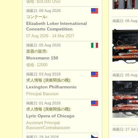
価格: $19,000 USD
degree co
掲載日: 06 Aug 2026
コンクール:
掲載日: 06 Aug
コンクール
Elizabeth Loker International
Concerto Competition
07 Aug
2026
-
14 Mar
2027
盗まれた楽
掲載日: 05 Aug 2026
楽器の販売:
Moosmann 150
価格: 12000
掲載日: 03 Aug 2026
掲載日: 05 Aug
求人情報 (演奏関係の職):
Lexington Philharmonic
Principal Bassoon
掲載日: 01 Aug 2026
求人情報 (演奏関係の職):
Lyric Opera of Chicago
Assistant Principal
Bassoon/Contrabassoon
掲載日: 27 Jul 
掲載日: 29 Jul 2026