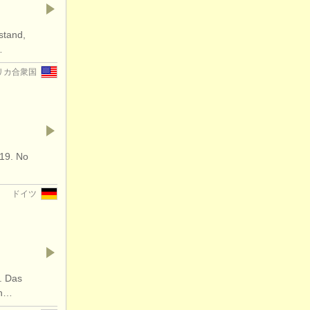
stand,
…
リカ合衆国
019. No
ドイツ
. Das
in…