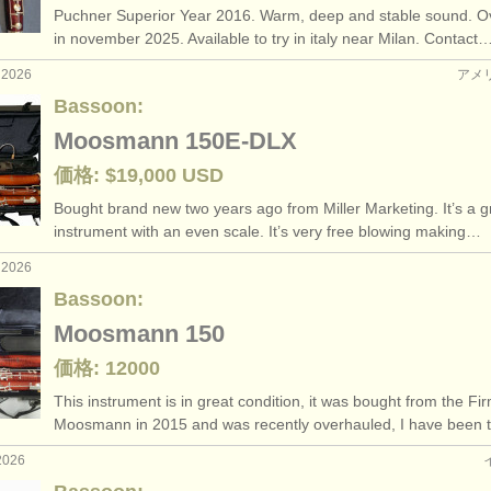
Puchner Superior Year 2016. Warm, deep and stable sound. O
urses: baroque bassoon
bassoon croo
(1)
in november 2025. Available to try in italy near Milan. Contact
 2026
アメ
: ファゴット
classical
(5)
Bassoon:
器: ファゴット
baroque
(51)
Moosmann 150E-DLX
価格: $19,000 USD
bassoon reed making acc
Bought brand new two years ago from Miller Marketing. It’s a g
basso
instrument with an even scale. It’s very free blowing making…
 2026
bassoon accessori
Bassoon:
Moosmann 150
価格: 12000
This instrument is in great condition, it was bought from the Fi
Moosmann in 2015 and was recently overhauled, I have been
2026