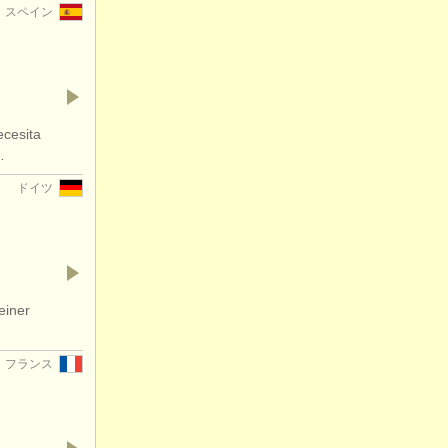
スペイン
ecesita
…
ドイツ
einer
フランス