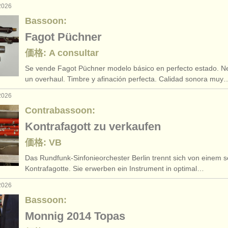
2026
Bassoon:
Fagot Püchner
価格: A consultar
Se vende Fagot Püchner modelo básico en perfecto estado. N
un overhaul. Timbre y afinación perfecta. Calidad sonora muy
2026
Contrabassoon:
Kontrafagott zu verkaufen
価格: VB
Das Rundfunk-Sinfonieorchester Berlin trennt sich von einem s
Kontrafagotte. Sie erwerben ein Instrument in optimal…
2026
Bassoon:
Monnig 2014 Topas