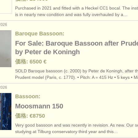
Purchased in 2021 and fitted with a Heckel CC1 bocal. The ins
is in nearly new condition and was fully overhauled by a…
2026
Baroque Bassoon:
For Sale: Baroque Bassoon after Prud
by Peter de Koningh
価格: 6500 €
SOLD Baroque bassoon (c. 2000) by Peter de Koningh, after t
Prudent model (Paris, c. 1770). • Pitch: A = 415 Hz • 5 keys • 
2026
Bassoon:
Moosmann 150
価格: €8750
Very good bassoon and was recently in revision. As new. Our s
studying at Tilburg conservatory third year and this…