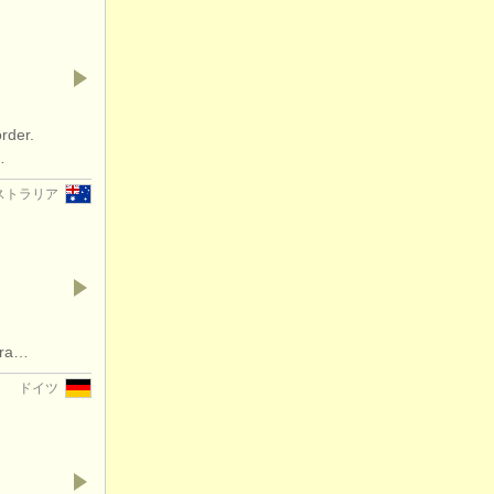
rder.
…
ストラリア
era…
ドイツ