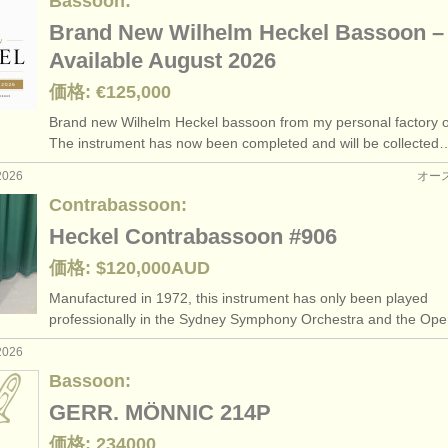
Bassoon:
Brand New Wilhelm Heckel Bassoon –
Available August 2026
価格: €125,000
Brand new Wilhelm Heckel bassoon from my personal factory o
The instrument has now been completed and will be collected
2026
オー
Contrabassoon:
Heckel Contrabassoon #906
価格: $120,000AUD
Manufactured in 1972, this instrument has only been played
professionally in the Sydney Symphony Orchestra and the Op
2026
Bassoon:
GERR. MÖNNIC 214P
価格: 234000