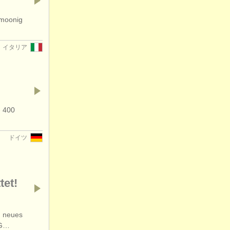
 moonig
イタリア
- 400
ドイツ
tet!
n neues
FG…