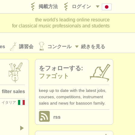
掲載方法
ログイン
the world's leading online resource
for classical music professionals and students
es
講習会
コンクール
続きを見る
をフォローする:
ファゴット
keep up to date with the latest jobs,
filter sales
courses, competitions, instrument
イタリア
sales and news for bassoon family.
 family
(74)
rss
assoon
(53)
abassoon
(5)