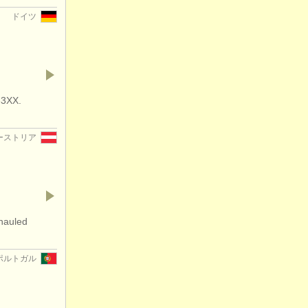
ドイツ
33XX.
ーストリア
hauled
ポルトガル