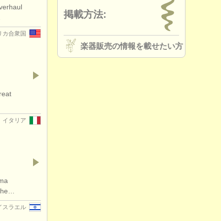
verhaul
掲載方法:
k /
bocal
(3)
…
リカ合衆国
 bassoon
(4)
楽器販売の情報を載せたい方
 bassoon
(1)
essories
(3)
reat
on reeds
(1)
イタリア
es/
cases
(3)
other
(1)
rma
 the…
イスラエル