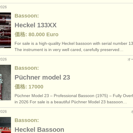
2026
Bassoon:
Heckel 133XX
価格: 80.000 Euro
For sale is a high-quality Heckel bassoon with serial number 1
The instrument is in very well cared, carefully preserved…
2026
オ
Bassoon:
Püchner model 23
価格: 17000
Püchner Model 23 – Professional Bassoon (1975) – Fully Over
in 2026 For sale is a beautiful Püchner Model 23 bassoon…
2026
Bassoon:
Heckel Bassoon