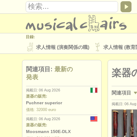
目録:
求人情報 (演奏関係の職)
求人情報 (教育
楽器の販売
盗まれた楽器
関連項目:
最新の
楽器
ディレクトリー:
発表
オーケストラ
音楽学校
ユース 
掲載日: 06 Aug 2026
関連項目
musicalchairs:
楽器の販売:
musicalchairsについて
お問い合わせ
Puchner superior
掲載日: 06 Aug
求人情報 (
価格: 32000 euro
出版社:
掲載日: 06 Aug 2026
講習会: フ
掲載方法
find out about our
ATS
楽器の販売:
Moosmann 150E-DLX
degree c