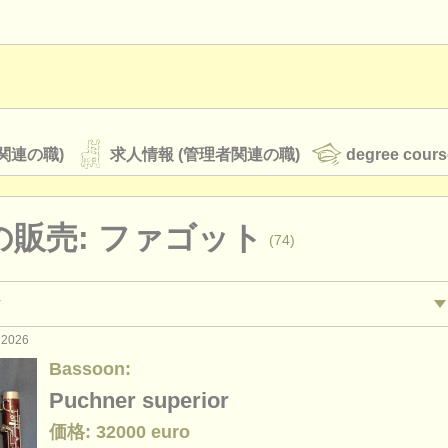
関連の職)
求人情報 (管理者関連の職)
degree cours
の販売: ファゴット
(74)
オーケストラ
rss feeds
クラシック音楽ニュース
 2026
演奏関係の職): ファゴット
bassoon
(17)
Bassoon:
ァゴット
b
(9)
Puchner superior
ATS
faq
ログイン
価格: 32000 euro
ourses: ファゴット
contr
(10)