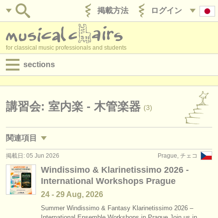
掲載方法
ログイン
for classical music professionals and students
sections
目録:
求人情報 (演奏関係の職)
講習会: 室内楽 - 木管楽器
(3)
求人情報 (教育関連の職)
関連項目
求人情報 (管理者関連の職)
掲載日: 05 Jun 2026
Prague, チェコ
求人情報 (演奏関係の職): フルート
(18)
degree courses
Windissimo & Klarinetissimo 2026 -
International Workshops Prague
求人情報 (演奏関係の職): オーボエ
(16)
講習会
24 - 29 Aug, 2026
求人情報 (演奏関係の職): クラリネット
(18)
コンクール
Summer Windissimo & Fantasy Klarinetissimo 2026 –
International Ensemble Workshops in Prague Join us in