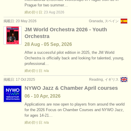
求人情報 (演奏関係の職): ファゴット
(17)
Prague for two summer…
楽器の販売
締め切り日:
23 Aug
2026
求人情報 (教育関連の職): フルート
(1)
盗まれた楽器
掲載日: 20 May 2026
Granada, スペイン
JM World Orchestra 2026 - Youth
求人情報 (教育関連の職): オーボエ
ディレクトリー:
(1)
Orchestra
オーケストラ
求人情報 (教育関連の職): クラリネット
(1)
28 Aug - 05 Sep, 2026
音楽学校
After a successful pilot edition in 2025, the JM World
講習会: フルート
(15)
Orchestra is officially back and looking for talented, young,
professional…
ユース オーケストラ
講習会: オーボエ
(8)
締め切り日: n/a
musicalchairs:
掲載日: 17 Oct 2025
Reading, イギリス
講習会: クラリネット
(13)
musicalchairsについて
NYWO Jazz & Chamber April courses
講習会: ファゴット
(9)
06 - 10 Apr, 2026
お問い合わせ
Applications are now open to players from around the world
degree courses: フルート
(10)
for the 2026 Focus on Chamber Courses and NYWO Jazz,
rss feeds
for ages 14-21…
degree courses: オーボエ
(10)
締め切り日: n/a
クラシック音楽ニュース