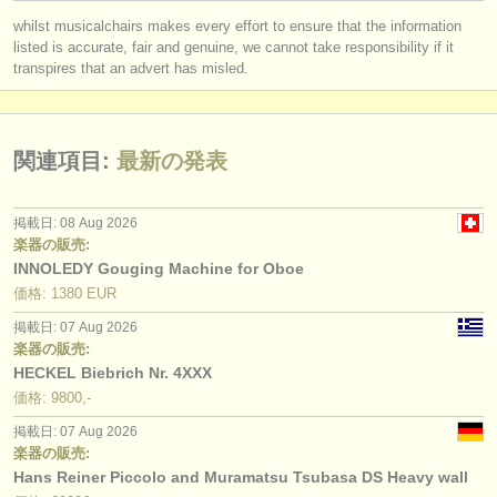
degree courses: クラリネット
(9)
出版社:
whilst musicalchairs makes every effort to ensure that the information
掲載方法
listed is accurate, fair and genuine, we cannot take responsibility if it
degree courses: ファゴット
(10)
transpires that an advert has misled.
find out about our
ATS
コンクール: フルート
(23)
ATS
faq
コンクール: オーボエ
(5)
関連項目:
最新の発表
ログイン
コンクール: クラリネット
(15)
掲載日: 08 Aug 2026
楽器の販売:
コンクール: ファゴット
(5)
INNOLEDY Gouging Machine for Oboe
価格: 1380 EUR
コンクール: 室内楽 - 木管楽器
(7)
掲載日: 07 Aug 2026
楽器の販売: フルート
(80)
楽器の販売:
HECKEL Biebrich Nr. 4XXX
楽器の販売: オーボエ
(20)
価格: 9800,-
掲載日: 07 Aug 2026
楽器の販売: クラリネット
(14)
楽器の販売:
Hans Reiner Piccolo and Muramatsu Tsubasa DS Heavy wall
楽器の販売: ファゴット
(75)